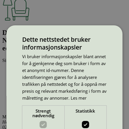
Drip Bar Table HW63, 190x50x105 cm,
Dette nettstedet bruker
Nero Ingo 0720/Black Glossy
informasjonskapsler
edge//Bronzed Legs
Vi bruker informasjonskapsler blant annet
Sist oppdatert
14 jan 2026
for å gjenkjenne deg som bruker i form av
et anonymt id-nummer. Denne
Type:
Bord (EU Ecolabel)
Lisensnummer:
DK/049/039
identifiseringen gjøres for å analysere
Miljømerke:
EU Ecolabel
trafikken på nettstedet og for å oppnå mer
Merkevare:
&Tradition
presis og relevant markedsføring i form av
Lisensinnehaver:
&Tradition A/S
Lisensinnehaver nettside:
https://www.andtradition.com/
målretting av annonser.
Les mer
Tilgjengelig i:
Island, Norge, Sverige, Finland, Danmark,
Utenfor Norden
Strengt
Statistikk
nødvendig
Miljømerking Norge
Henrik Ibsens gate 20
0255 Oslo