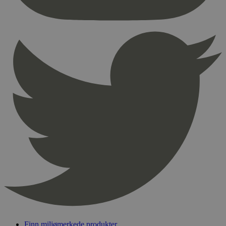
nødvendige informasjonskapsler.
Provider
/
Navn
Utløpsdato
Domene
_hjAbsoluteSessionInProgress
29
Hotjar Ltd
minutter
.svanemerket.no
54
sekunder
_hjFirstSeen
29
Hotjar Ltd
minutter
.svanemerket.no
54
sekunder
pageviewCount
.svanemerket.no
Sesjon
nelapi-product-archive-filters
svanemerket.no
4 dager 4
timer
nelapi-last-visited-category
svanemerket.no
4 dager 4
timer
Finn miljømerkede produkter