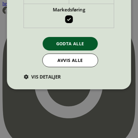
hei@svanemerket.no
Tlf:
24 14 46 00
Org. nr: 971 279 362 MVA
Markedsføring
GODTA ALLE
AVVIS ALLE
VIS DETALJER
Strengt nødvendig
Statistikk
Markedsføring
Strengt nødvendige informasjonskapsler tillater
kjernefunksjoner på nettstedet, som
brukerinnlogging og kontoadministrasjon.
Nettstedet kan ikke brukes riktig uten strengt