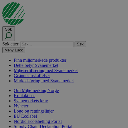
Søk
Søk etter:
Meny
Lukk
Finn miljømerkede produkter
Dette betyr Svanemerket
Miljøsertifisering med Svanemerket
Grønne anskaffelser
Markedsføring med Svanemerket
Om Miljømerking Norge
Kontakt oss
Svanemerkets krav
Nyheter
Logo og retningslinjer
EU Ecolabel
Nordic Ecolabelling Portal
Supply Chain Declaration Portal