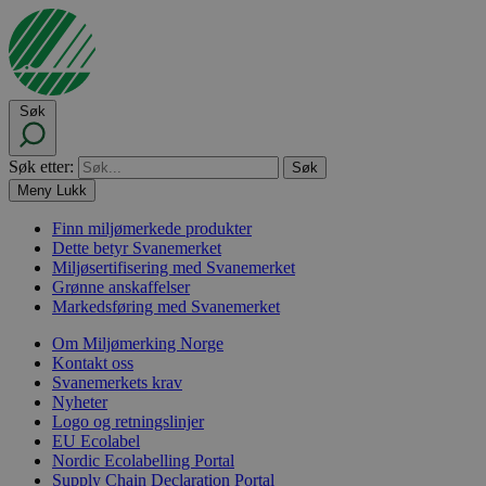
Søk
Søk etter:
Meny
Lukk
Finn miljømerkede produkter
Dette betyr Svanemerket
Miljøsertifisering med Svanemerket
Grønne anskaffelser
Markedsføring med Svanemerket
Om Miljømerking Norge
Kontakt oss
Svanemerkets krav
Nyheter
Logo og retningslinjer
EU Ecolabel
Nordic Ecolabelling Portal
Supply Chain Declaration Portal