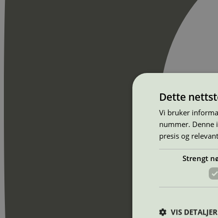
Dette netts
Vi bruker informa
nummer. Denne ide
presis og relevan
Strengt n
VIS DETALJER