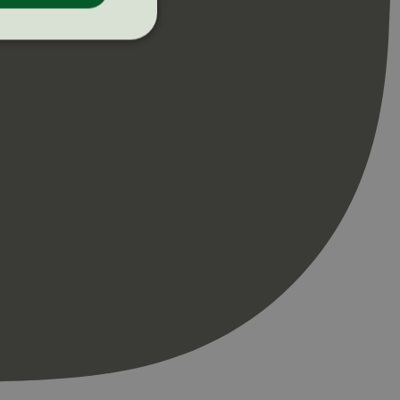
ontoadministrasjon.
re begynnelsen på
er. Den inneholder
re begynnelsen på
er. Den inneholder