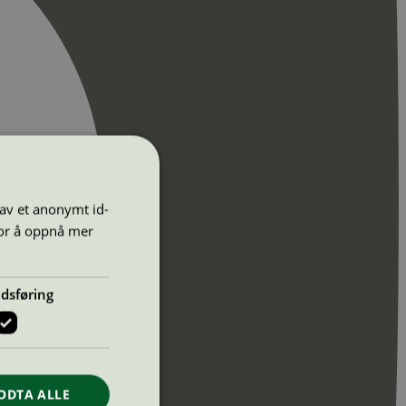
 av et anonymt id-
for å oppnå mer
dsføring
ODTA ALLE