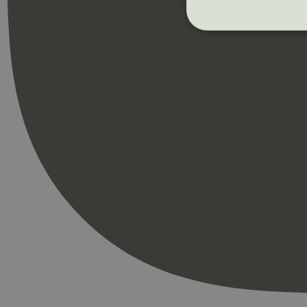
Strengt nødvendige i
Nettstedet kan ikke b
Navn
_hjAbsoluteSession
_hjFirstSeen
pageviewCount
nelapi-product-archi
nelapi-last-visited-