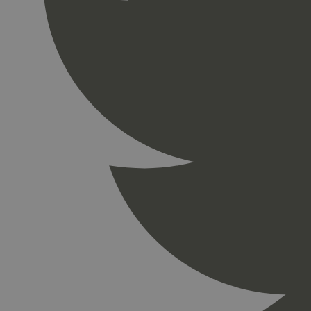
_gid
_ga_PHYYHD0E0G