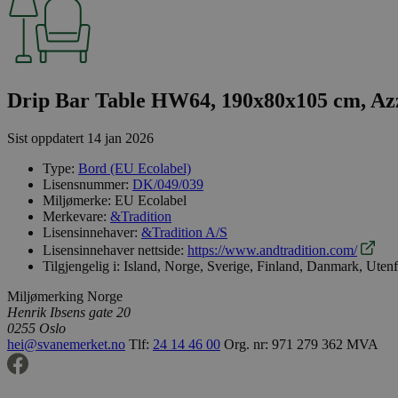
Drip Bar Table HW64, 190x80x105 cm, Azz
Sist oppdatert
14 jan 2026
Type:
Bord (EU Ecolabel)
Lisensnummer:
DK/049/039
Miljømerke:
EU Ecolabel
Merkevare:
&Tradition
Lisensinnehaver:
&Tradition A/S
Lisensinnehaver nettside:
https://www.andtradition.com/
Tilgjengelig i:
Island, Norge, Sverige, Finland, Danmark, Uten
Miljømerking Norge
Henrik Ibsens gate 20
0255 Oslo
hei@svanemerket.no
Tlf:
24 14 46 00
Org. nr: 971 279 362 MVA