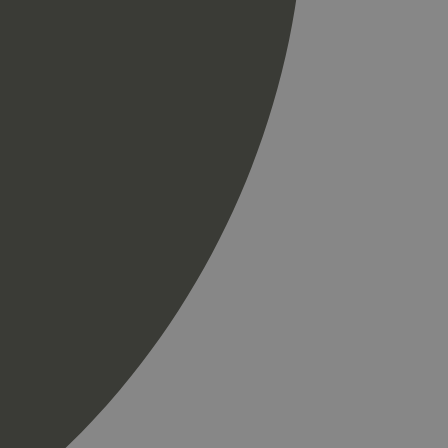
r som en
spørsel på et
og kampanjedata for
ics. Den lagrer og
ukes til å telle og