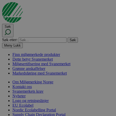
Søk
Søk etter:
Meny
Lukk
Finn miljømerkede produkter
Dette betyr Svanemerket
Miljøsertifisering med Svanemerket
Grønne anskaffelser
Markedsføring med Svanemerket
Om Miljømerking Norge
Kontakt oss
Svanemerkets krav
Nyheter
Logo og retningslinjer
EU Ecolabel
Nordic Ecolabelling Portal
Supply Chain Declaration Portal