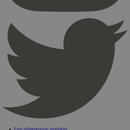
nødvendige informasjonskapsler.
Provider
/
Navn
Utløpsdato
Domene
_hjAbsoluteSessionInProgress
29
Hotjar Ltd
minutter
.svanemerket.no
54
sekunder
_hjFirstSeen
29
Hotjar Ltd
minutter
.svanemerket.no
54
sekunder
pageviewCount
.svanemerket.no
Sesjon
nelapi-product-archive-filters
svanemerket.no
4 dager 4
timer
nelapi-last-visited-category
svanemerket.no
4 dager 4
timer
Finn miljømerkede produkter