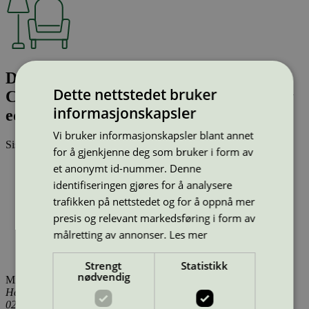
Drip Bar Table HW64, 190x80x105 cm,
Dette nettstedet bruker
Cacao Orinoco 0749/Grey Brown Glossy
informasjonskapsler
edge/Black Legs
Vi bruker informasjonskapsler blant annet
Sist oppdatert
14 jan 2026
for å gjenkjenne deg som bruker i form av
et anonymt id-nummer. Denne
Type:
Bord (EU Ecolabel)
Lisensnummer:
DK/049/039
identifiseringen gjøres for å analysere
Miljømerke:
EU Ecolabel
trafikken på nettstedet og for å oppnå mer
Merkevare:
&Tradition
presis og relevant markedsføring i form av
Lisensinnehaver:
&Tradition A/S
Lisensinnehaver nettside:
https://www.andtradition.com/
målretting av annonser.
Les mer
Tilgjengelig i:
Island, Norge, Sverige, Finland, Danmark,
Utenfor Norden
Strengt
Statistikk
nødvendig
Miljømerking Norge
Henrik Ibsens gate 20
0255 Oslo