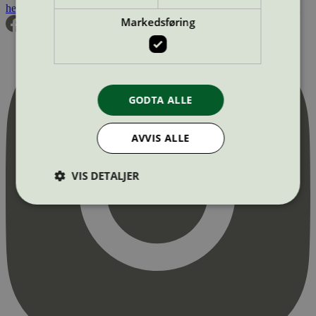
hei@svanemerket.no
Tlf:
24 14 46 00
Org. nr: 971 279 362 MVA
Markedsføring
GODTA ALLE
AVVIS ALLE
VIS DETALJER
Strengt nødvendig
Statistikk
Markedsføring
Strengt nødvendige informasjonskapsler tillater
kjernefunksjoner på nettstedet, som
brukerinnlogging og kontoadministrasjon.
Nettstedet kan ikke brukes riktig uten strengt