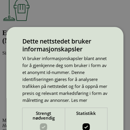
Eco all in one Vaatwastabletten, 30 stuks
(NL)
Dette nettstedet bruker
informasjonskapsler
Sist oppdatert
03 jul 2024
Vi bruker informasjonskapsler blant annet
Strekkode (GTIN):
for å gjenkjenne deg som bruker i form av
8710871187091
et anonymt id-nummer. Denne
Vis alle GTIN
Vis færre GTIN
Type:
Oppvaskmidler (EU Ecolabel)
identifiseringen gjøres for å analysere
Lisensnummer:
DK/015/001
trafikken på nettstedet og for å oppnå mer
Miljømerke:
EU Ecolabel
presis og relevant markedsføring i form av
Merkevare:
1 de Beste
Lisensinnehaver:
McBride Denmark A/S
målretting av annonser.
Les mer
Lisensinnehaver nettside:
https://www.mcbride.co.uk/da/
Tilgjengelig i:
Utenfor Norden
Strengt
Statistikk
nødvendig
Miljømerking Norge
Henrik Ibsens gate 20