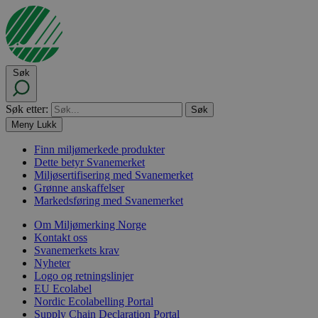
Søk
Søk etter:
Meny
Lukk
Finn miljømerkede produkter
Dette betyr Svanemerket
Miljøsertifisering med Svanemerket
Grønne anskaffelser
Markedsføring med Svanemerket
Om Miljømerking Norge
Kontakt oss
Svanemerkets krav
Nyheter
Logo og retningslinjer
EU Ecolabel
Nordic Ecolabelling Portal
Supply Chain Declaration Portal