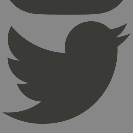
Nettstedet kan ikke brukes riktig uten strengt
nødvendige informasjonskapsler.
Provider
/
Navn
Utløpsdato
Domene
_hjAbsoluteSessionInProgress
29
Hotjar Ltd
minutter
.svanemerket.no
54
sekunder
_hjFirstSeen
29
Hotjar Ltd
minutter
.svanemerket.no
54
sekunder
pageviewCount
.svanemerket.no
Sesjon
nelapi-product-archive-filters
svanemerket.no
4 dager 4
timer
nelapi-last-visited-category
svanemerket.no
4 dager 4
timer