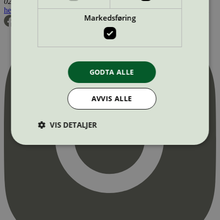
0255 Oslo
hei@svanemerket.no
Tlf:
24 14 46 00
Org. nr: 971 279 362 MVA
Markedsføring
GODTA ALLE
AVVIS ALLE
VIS DETALJER
Strengt nødvendig
Statistikk
Markedsføring
Strengt nødvendige informasjonskapsler tillater
kjernefunksjoner på nettstedet, som
brukerinnlogging og kontoadministrasjon.