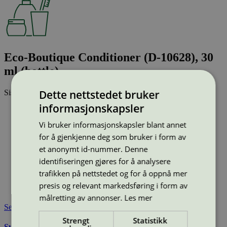
Eco-Boutique Conditioner (D-10628), 30
ml (bottle)
Dette nettstedet bruker
Sist oppdatert
11 mar 2026
informasjonskapsler
Type:
Balsam
Lisensnummer:
5090 0350
Vi bruker informasjonskapsler blant annet
Miljømerke:
Svanemerket
for å gjenkjenne deg som bruker i form av
Merkevare:
Eco-Boutique
et anonymt id-nummer. Denne
Merkevare nettside:
https://www.ada-
identifiseringen gjøres for å analysere
cosmetics.com/en/brands/game-changers/eco-boutique/
Lisensinnehaver:
ADA International s.r.o.
trafikken på nettstedet og for å oppnå mer
Lisensinnehaver nettside:
https://ada-international.cz
presis og relevant markedsføring i form av
Tilgjengelig i:
Sverige, Finland, Danmark, Utenfor Norden
målretting av annonser.
Les mer
Se også
Strengt
Statistikk
Svanemerkets krav til hudpleie, solkrem, såpe og andre