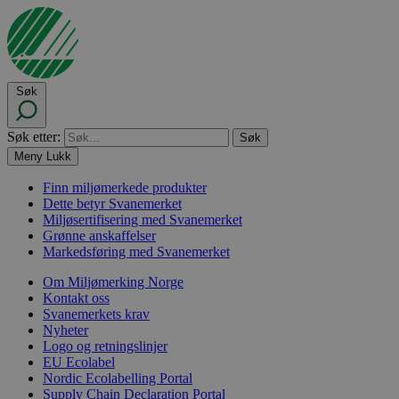
Søk
Søk etter:
Meny
Lukk
Finn miljømerkede produkter
Dette betyr Svanemerket
Miljøsertifisering med Svanemerket
Grønne anskaffelser
Markedsføring med Svanemerket
Om Miljømerking Norge
Kontakt oss
Svanemerkets krav
Nyheter
Logo og retningslinjer
EU Ecolabel
Nordic Ecolabelling Portal
Supply Chain Declaration Portal