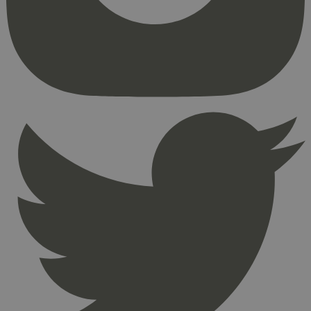
kjernefunksjoner på nettstedet, som
brukerinnlogging og kontoadministrasjon.
Nettstedet kan ikke brukes riktig uten strengt
nødvendige informasjonskapsler.
Provider
/
Navn
Utløpsdato
Domene
_hjAbsoluteSessionInProgress
29
Hotjar Ltd
minutter
.svanemerket.no
54
sekunder
_hjFirstSeen
29
Hotjar Ltd
minutter
.svanemerket.no
54
sekunder
pageviewCount
.svanemerket.no
Sesjon
nelapi-product-archive-filters
svanemerket.no
4 dager 4
timer