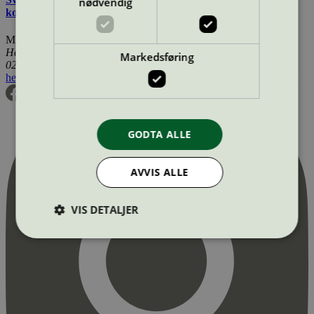
nødvendig
kosmetiske produkter
Miljømerking Norge
Henrik Ibsens gate 20
Markedsføring
0255 Oslo
hei@svanemerket.no
Tlf:
24 14 46 00
Org. nr: 971 279 362 MVA
GODTA ALLE
AVVIS ALLE
VIS DETALJER
Strengt nødvendig
Statistikk
Markedsføring
Strengt nødvendige informasjonskapsler tillater