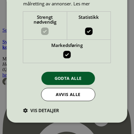
målretting av annonser.
Les mer
cosmetics.com/en/brands/game-changers/eco-boutique/
Lisensinnehaver:
ADA International s.r.o.
Lisensinnehaver nettside:
https://ada-international.cz
Strengt
Statistikk
Tilgjengelig i:
Utenfor Norden
nødvendig
Se også
Svanemerkets krav til hudpleie, solkrem, såpe og andre
Markedsføring
kosmetiske produkter
Miljømerking Norge
Henrik Ibsens gate 20
0255 Oslo
hei@svanemerket.no
Tlf:
24 14 46 00
Org. nr: 971 279 362 MVA
GODTA ALLE
AVVIS ALLE
VIS DETALJER