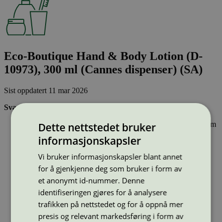
Eco-Boutique Hand & Body Lotion (D-
10973), 300 ml (Cannes dispenser) (SA)
Sist oppdatert
11 mar 2026
Svanemerkede produkter til hudpleie, hårpleie og sminke
Inneholder ingen hormonforstyrrende stoffer, eller stoffer som
Dette nettstedet bruker
er klassifisert som allergifremkallende.
informasjonskapsler
Lett nedbrytbare og strengt kontrollerte stoffer, noe som gir
mindre forurensing av innsjøer, elver og hav.
Vi bruker informasjonskapsler blant annet
Effektiv og resirkulerbar emballasje – sparer naturressurser
for å gjenkjenne deg som bruker i form av
Type:
Lotion og hudpleie
et anonymt id-nummer. Denne
Lisensnummer:
5090 0350
(
5090 0351
)
identifiseringen gjøres for å analysere
Miljømerke:
Svanemerket
trafikken på nettstedet og for å oppnå mer
Merkevare:
Eco-Boutique
presis og relevant markedsføring i form av
Merkevare nettside:
https://www.ada-