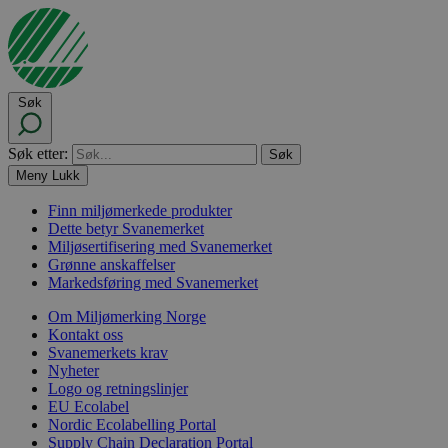
Søk
Søk etter:
Meny
Lukk
Finn miljømerkede produkter
Dette betyr Svanemerket
Miljøsertifisering med Svanemerket
Grønne anskaffelser
Markedsføring med Svanemerket
Om Miljømerking Norge
Kontakt oss
Svanemerkets krav
Nyheter
Logo og retningslinjer
EU Ecolabel
Nordic Ecolabelling Portal
Supply Chain Declaration Portal