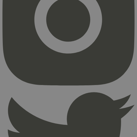
Strengt nødvendig
Statistikk
Markedsføring
Strengt nødvendige informasjonskapsler tillater
kjernefunksjoner på nettstedet, som
brukerinnlogging og kontoadministrasjon.
Nettstedet kan ikke brukes riktig uten strengt
nødvendige informasjonskapsler.
Provider
/
Navn
Utløpsdato
Domene
_hjAbsoluteSessionInProgress
29
Hotjar Ltd
minutter
.svanemerket.no
54
sekunder
_hjFirstSeen
29
Hotjar Ltd
minutter
.svanemerket.no
54
sekunder