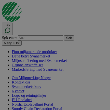
Søk
Søk etter:
Meny
Lukk
Finn miljømerkede produkter
Dette betyr Svanemerket
Miljøsertifisering med Svanemerket
Grønne anskaffelser
Markedsføring med Svanemerket
Om Miljømerking Norge
Kontakt oss
Svanemerkets krav
Nyheter
Logo og retningslinjer
EU Ecolabel
Nordic Ecolabelling Portal
Supply Chain Declaration Portal