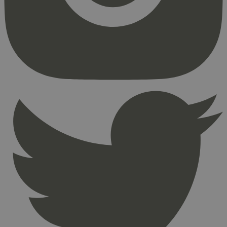
Strengt nødvendige informasjonskapsler tillater
kjernefunksjoner på nettstedet, som
brukerinnlogging og kontoadministrasjon.
Nettstedet kan ikke brukes riktig uten strengt
nødvendige informasjonskapsler.
Provider
/
Navn
Utløpsdato
Domene
_hjAbsoluteSessionInProgress
29
Hotjar Ltd
minutter
.svanemerket.no
54
sekunder
_hjFirstSeen
29
Hotjar Ltd
minutter
.svanemerket.no
54
sekunder
pageviewCount
.svanemerket.no
Sesjon
nelapi-product-archive-filters
svanemerket.no
4 dager 4
timer