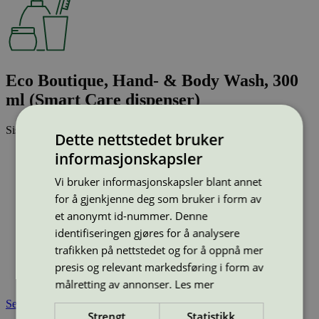
Eco Boutique, Hand- & Body Wash, 300
ml (Smart Care dispenser)
Sist oppdatert
11 mar 2026
Dette nettstedet bruker
Type:
Dusjsåpe
informasjonskapsler
Lisensnummer:
5090 0263
Vi bruker informasjonskapsler blant annet
Miljømerke:
Svanemerket
for å gjenkjenne deg som bruker i form av
Merkevare:
Eco-Boutique
Merkevare nettside:
https://www.ada-
et anonymt id-nummer. Denne
cosmetics.com/en/brands/game-changers/eco-boutique/
identifiseringen gjøres for å analysere
Lisensinnehaver:
ADA Cosmetics International GmbH
trafikken på nettstedet og for å oppnå mer
Lisensinnehaver nettside:
http://www.ada-cosmetics.com
presis og relevant markedsføring i form av
Tilgjengelig i:
Island, Norge, Sverige, Finland, Danmark,
Utenfor Norden
målretting av annonser.
Les mer
Se også
Strengt
Statistikk