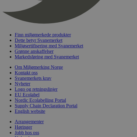
nelapi-last-visited-category
svanemerket.no
4 dager 4
timer
wordpress_test_cookie
Sesjon
Automattic
Inc.
svanemerket.no
Finn miljømerkede produkter
Dette betyr Svanemerket
Miljøsertifisering med Svanemerket
_hjIncludedInPageviewSample
2 minutter
Hotjar Ltd
Grønne anskaffelser
svanemerket.no
Markedsføring med Svanemerket
Om Miljømerking Norge
Kontakt oss
Svanemerkets krav
Nyheter
Logo og retningslinjer
EU Ecolabel
Nordic Ecolabelling Portal
Supply Chain Declaration Portal
English website
Provider
/
Navn
Utløpsdato
Beskrivelse
Domene
Arrangementer
_gat_UA-
.svanemerket.no
54
Dette er en 
Høringer
Provider
/
Navn
Utløpsdato
Beskrivels
33776333-1
sekunder
informasjons
Jobb hos oss
Domene
Google Analyt