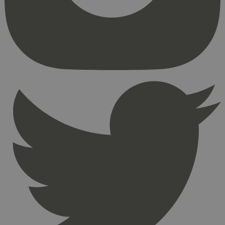
kjernefunksjoner på nettstedet, som
brukerinnlogging og kontoadministrasjon.
Nettstedet kan ikke brukes riktig uten strengt
nødvendige informasjonskapsler.
Provider
/
Navn
Utløpsdato
Domene
_hjAbsoluteSessionInProgress
29
Hotjar Ltd
minutter
.svanemerket.no
54
sekunder
_hjFirstSeen
29
Hotjar Ltd
minutter
.svanemerket.no
54
sekunder
pageviewCount
.svanemerket.no
Sesjon
nelapi-product-archive-filters
svanemerket.no
4 dager 4
timer