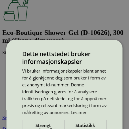
Eco-Boutique Shower Gel (D-10626), 300
ml (Shape dispenser)
Dette nettstedet bruker
Sist oppdatert
11 mar 2026
informasjonskapsler
Type:
Dusjsåpe
Lisensnummer:
5090 0350
Vi bruker informasjonskapsler blant annet
Miljømerke:
Svanemerket
for å gjenkjenne deg som bruker i form av
Merkevare:
Eco-Boutique
et anonymt id-nummer. Denne
Merkevare nettside:
https://www.ada-
identifiseringen gjøres for å analysere
cosmetics.com/en/brands/game-changers/eco-boutique/
Lisensinnehaver:
ADA International s.r.o.
trafikken på nettstedet og for å oppnå mer
Lisensinnehaver nettside:
https://ada-international.cz
presis og relevant markedsføring i form av
Tilgjengelig i:
Sverige, Finland, Danmark, Utenfor Norden
målretting av annonser.
Les mer
Se også
Strengt
Statistikk
Svanemerkets krav til hudpleie, solkrem, såpe og andre