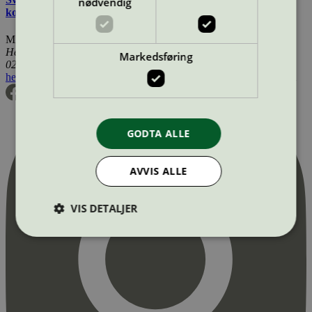
nødvendig
kosmetiske produkter
Miljømerking Norge
Henrik Ibsens gate 20
Markedsføring
0255 Oslo
hei@svanemerket.no
Tlf:
24 14 46 00
Org. nr: 971 279 362 MVA
GODTA ALLE
AVVIS ALLE
VIS DETALJER
Strengt nødvendig
Statistikk
Markedsføring
Strengt nødvendige informasjonskapsler tillater