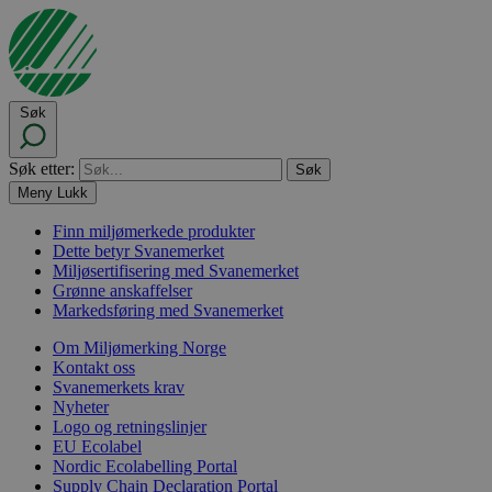
Søk
Søk etter:
Meny
Lukk
Finn miljømerkede produkter
Dette betyr Svanemerket
Miljøsertifisering med Svanemerket
Grønne anskaffelser
Markedsføring med Svanemerket
Om Miljømerking Norge
Kontakt oss
Svanemerkets krav
Nyheter
Logo og retningslinjer
EU Ecolabel
Nordic Ecolabelling Portal
Supply Chain Declaration Portal