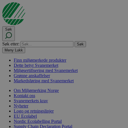
Søk
Søk etter:
Meny
Lukk
Finn miljømerkede produkter
Dette betyr Svanemerket
Miljøsertifisering med Svanemerket
Grønne anskaffelser
Markedsføring med Svanemerket
Om Miljømerking Norge
Kontakt oss
Svanemerkets krav
Nyheter
Logo og retningslinjer
EU Ecolabel
Nordic Ecolabelling Portal
Supply Chain Declaration Portal