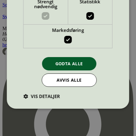
Strengt
Statistikk
Se også
nødvendig
Svanemerkets krav til produkter for tog-, båt-, og bilpleie
Miljømerking Norge
Markedsføring
Henrik Ibsens gate 20
0255 Oslo
hei@svanemerket.no
Tlf:
24 14 46 00
Org. nr: 971 279 362 MVA
GODTA ALLE
AVVIS ALLE
VIS DETALJER
Strengt nødvendig
Statistikk
Markedsføring