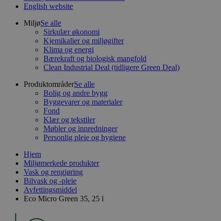
English website
Miljø
Se alle
Sirkulær økonomi
Kjemikalier og miljøgifter
Klima og energi
Bærekraft og biologisk mangfold
Clean Industrial Deal (tidligere Green Deal)
Produktområder
Se alle
Bolig og andre bygg
Byggevarer og materialer
Fond
Klær og tekstiler
Møbler og innredninger
Personlig pleie og hygiene
Hjem
Miljømerkede produkter
Vask og rengjøring
Bilvask og -pleie
Avfettingsmiddel
Eco Micro Green 35, 25 l