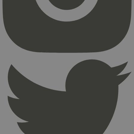
Strengt nødvendige informasjonskapsler tillater
kjernefunksjoner på nettstedet, som
brukerinnlogging og kontoadministrasjon.
Nettstedet kan ikke brukes riktig uten strengt
nødvendige informasjonskapsler.
Provider
/
Navn
Utløpsdato
Domene
_hjAbsoluteSessionInProgress
29
Hotjar Ltd
minutter
.svanemerket.no
54
sekunder
_hjFirstSeen
29
Hotjar Ltd
minutter
.svanemerket.no
54
sekunder
pageviewCount
.svanemerket.no
Sesjon
nelapi-product-archive-filters
svanemerket.no
4 dager 4