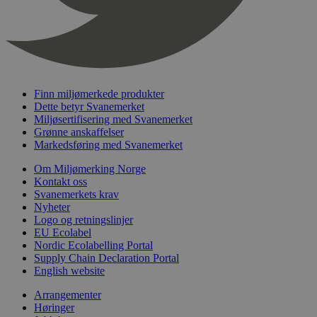
timer
nelapi-last-visited-category
svanemerket.no
4 dager 4
timer
wordpress_test_cookie
Sesjon
Automattic
Inc.
svanemerket.no
Finn miljømerkede produkter
Dette betyr Svanemerket
Miljøsertifisering med Svanemerket
_hjIncludedInPageviewSample
2 minutter
Hotjar Ltd
Grønne anskaffelser
svanemerket.no
Markedsføring med Svanemerket
Om Miljømerking Norge
Kontakt oss
Svanemerkets krav
Nyheter
Logo og retningslinjer
EU Ecolabel
Nordic Ecolabelling Portal
Supply Chain Declaration Portal
Provider
/
English website
Navn
Utløpsdato
Beskrivelse
Domene
Arrangementer
_gat_UA-
.svanemerket.no
54
Dette er en 
Provider
/
Høringer
Navn
Utløpsdato
Beskrivels
33776333-1
sekunder
informasjons
Domene