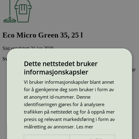
Eco Micro Green 35, 25 l
Sist oppdatert
21 jan 2026
Svanemerkede bil- og båtpleieprodukter:
Dette nettstedet bruker
Inneholder stoffer som har gjennomgått Svanemerkets strenge
informasjonskapsler
kjemikaliekontroll, som tar hensyn til både helse og miljø.
Er effektive og gir ønsket resultat
Vi bruker informasjonskapsler blant annet
Har emballasje som i design og materialer bidrar til en
for å gjenkjenne deg som bruker i form av
sirkulær økonomi
et anonymt id-nummer. Denne
Type:
Avfettingsmiddel
identifiseringen gjøres for å analysere
Lisensnummer:
3013 0135
trafikken på nettstedet og for å oppnå mer
Miljømerke:
Svanemerket
presis og relevant markedsføring i form av
Merkevare:
Holta & Håland
målretting av annonser.
Les mer
Lisensinnehaver:
Holta & Håland bilvaskutstyr AS
Tilgjengelig i:
Norge