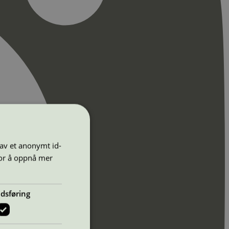
 av et anonymt id-
for å oppnå mer
dsføring