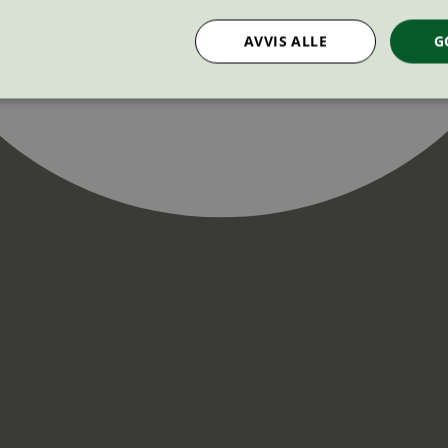
AVVIS ALLE
G
Strengt nødvendig
Statistikk
Markedsføring
nformasjonskapsler tillater kjernefunksjoner på nettstedet, som brukerinnlogging og k
rukes riktig uten strengt nødvendige informasjonskapsler.
Provider
/
Utløpsdato
Beskrivelse
Domene
InProgress
29
Cookien er satt slik at Hotjar kan spo
Hotjar Ltd
minutter
brukerens reise for et totalt antall økt
.svanemerket.no
54
ingen identifiserbar informasjon.
sekunder
29
Cookien er satt slik at Hotjar kan spo
Hotjar Ltd
minutter
brukerens reise for et totalt antall økt
.svanemerket.no
54
ingen identifiserbar informasjon.
sekunder
.svanemerket.no
Sesjon
ve-filters
svanemerket.no
4 dager 4