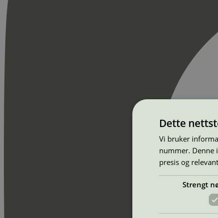
Dette netts
Vi bruker informa
nummer. Denne ide
presis og relevan
Strengt n