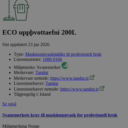
ECO uppþvottaefni 200L
Sist oppdatert
23 jan 2026
Type:
Maskinoppvaskmidler til profesjonelt bruk
Lisensnummer:
1080 0106
Miljømerke:
Svanemerket
Merkevare:
Tandur
Merkevare nettside:
https://www.tandur.is
Lisensinnehaver:
Tandur
Lisensinnehaver nettside:
https://www.tandur.is
Tilgjengelig i:
Island
Se også
Svanemerkets krav til maskinoppvask for profesjonell bruk
Miljømerking Norge