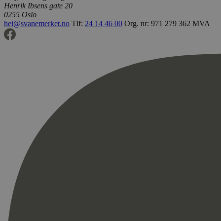
Henrik Ibsens gate 20
0255 Oslo
hei@svanemerket.no
Tlf:
24 14 46 00
Org. nr: 971 279 362 MVA