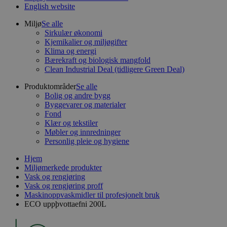
English website
Miljø
Se alle
Sirkulær økonomi
Kjemikalier og miljøgifter
Klima og energi
Bærekraft og biologisk mangfold
Clean Industrial Deal (tidligere Green Deal)
Produktområder
Se alle
Bolig og andre bygg
Byggevarer og materialer
Fond
Klær og tekstiler
Møbler og innredninger
Personlig pleie og hygiene
Hjem
Miljømerkede produkter
Vask og rengjøring
Vask og rengjøring proff
Maskinoppvaskmidler til profesjonelt bruk
ECO uppþvottaefni 200L