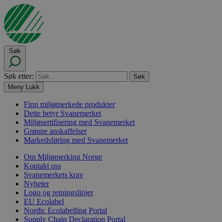
Søk
Søk etter:
Meny
Lukk
Finn miljømerkede produkter
Dette betyr Svanemerket
Miljøsertifisering med Svanemerket
Grønne anskaffelser
Markedsføring med Svanemerket
Om Miljømerking Norge
Kontakt oss
Svanemerkets krav
Nyheter
Logo og retningslinjer
EU Ecolabel
Nordic Ecolabelling Portal
Supply Chain Declaration Portal