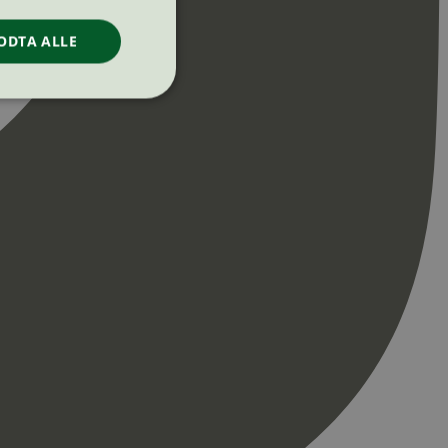
ODTA ALLE
ontoadministrasjon.
re begynnelsen på
er. Den inneholder
re begynnelsen på
er. Den inneholder