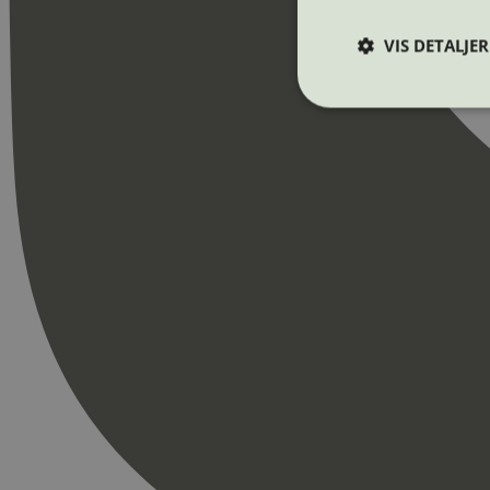
VIS DETALJER
Strengt nødvendige i
Nettstedet kan ikke b
Navn
_hjAbsoluteSession
_hjFirstSeen
pageviewCount
nelapi-product-archi