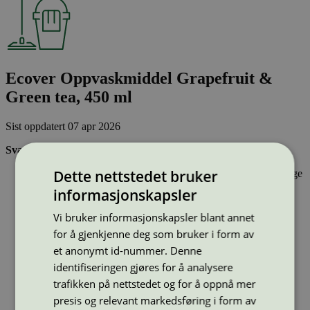
Ecover Oppvaskmiddel Grapefruit &
Green tea, 450 ml
Sist oppdatert
07 apr 2026
Svanemerkede oppvaskmidler:
Dette nettstedet bruker
Inneholder stoffer som har gjennomgått Svanemerkets strenge
kjemikaliekontroll, som tar hensyn til både helse og miljø.
informasjonskapsler
Er drøye i bruk.
Har emballasje som i utforming og materialer bidrar til en
Vi bruker informasjonskapsler blant annet
sirkulær økonomi
for å gjenkjenne deg som bruker i form av
et anonymt id-nummer. Denne
Strekkode (GTIN):
identifiseringen gjøres for å analysere
5412533417593
trafikken på nettstedet og for å oppnå mer
Vis alle GTIN
Vis færre GTIN
Type:
Håndoppvaskmiddel
presis og relevant markedsføring i form av
Lisensnummer:
5025 0055