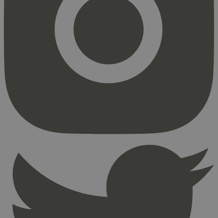
Strengt nødvendig
Statistikk
Markedsføring
Strengt nødvendige informasjonskapsler tillater
kjernefunksjoner på nettstedet, som
brukerinnlogging og kontoadministrasjon.
Nettstedet kan ikke brukes riktig uten strengt
nødvendige informasjonskapsler.
Provider
/
Navn
Utløpsdato
Domene
_hjAbsoluteSessionInProgress
29
Hotjar Ltd
minutter
.svanemerket.no
54
sekunder
_hjFirstSeen
29
Hotjar Ltd
minutter
.svanemerket.no
54
sekunder