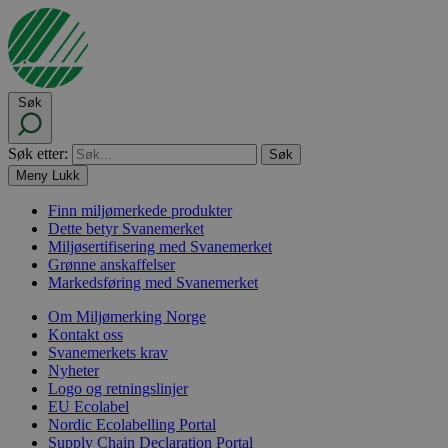
Søk
Søk etter:
Meny
Lukk
Finn miljømerkede produkter
Dette betyr Svanemerket
Miljøsertifisering med Svanemerket
Grønne anskaffelser
Markedsføring med Svanemerket
Om Miljømerking Norge
Kontakt oss
Svanemerkets krav
Nyheter
Logo og retningslinjer
EU Ecolabel
Nordic Ecolabelling Portal
Supply Chain Declaration Portal