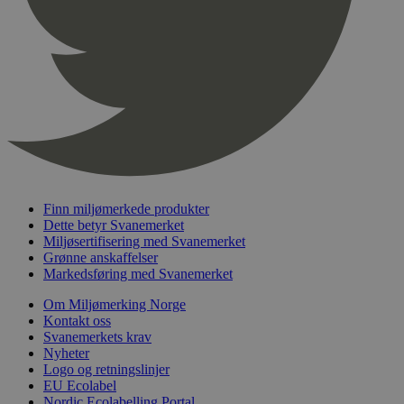
pageviewCount
.svanemerket.no
Sesjon
nelapi-product-archive-filters
svanemerket.no
4 dager 4
timer
nelapi-last-visited-category
svanemerket.no
4 dager 4
timer
wordpress_test_cookie
Sesjon
Automattic
Inc.
svanemerket.no
_hjIncludedInPageviewSample
2 minutter
Hotjar Ltd
Finn miljømerkede produkter
svanemerket.no
Dette betyr Svanemerket
Miljøsertifisering med Svanemerket
Grønne anskaffelser
Markedsføring med Svanemerket
Om Miljømerking Norge
Kontakt oss
Svanemerkets krav
Nyheter
Logo og retningslinjer
EU Ecolabel
Provider
/
Navn
Utløpsdato
Beskrivelse
Domene
Nordic Ecolabelling Portal