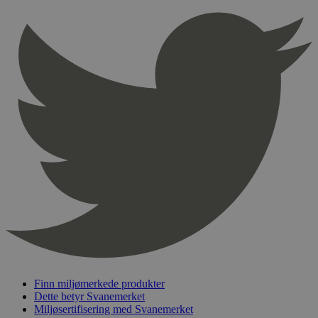
Provider
/
Navn
Utløpsdato
Domene
_hjAbsoluteSessionInProgress
29
Hotjar Ltd
minutter
.svanemerket.no
54
sekunder
_hjFirstSeen
29
Hotjar Ltd
minutter
.svanemerket.no
54
sekunder
pageviewCount
.svanemerket.no
Sesjon
nelapi-product-archive-filters
svanemerket.no
4 dager 4
timer
nelapi-last-visited-category
svanemerket.no
4 dager 4
Finn miljømerkede produkter
timer
Dette betyr Svanemerket
wordpress_test_cookie
Sesjon
Automattic
Miljøsertifisering med Svanemerket