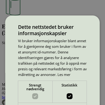
ESSELT FA 21/200u 2P White FSC
Dette nettstedet bruker
(329142)
informasjonskapsler
Vi bruker informasjonskapsler blant annet
Sist oppdatert
14 jul 2025
for å gjenkjenne deg som bruker i form av
Type:
Toalettpapir og tørkeruller (EU Ecolabel)
et anonymt id-nummer. Denne
Lisensnummer:
SE/004/010
identifiseringen gjøres for å analysere
Miljømerke:
EU Ecolabel
trafikken på nettstedet og for å oppnå mer
Lisensinnehaver:
Essity Hygiene and Health AB
Lisensinnehaver nettside:
http://www.essity.com
presis og relevant markedsføring i form av
Tilgjengelig i:
Island, Norge, Sverige, Finland, Danmark,
målretting av annonser.
Les mer
Utenfor Norden
Miljømerking Norge
Strengt
Statistikk
nødvendig
Henrik Ibsens gate 20
0255 Oslo
hei@svanemerket.no
Tlf:
24 14 46 00
Org. nr: 971 279 362 MVA