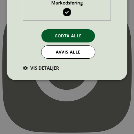
Markedsføring
GODTA ALLE
AVVIS ALLE
VIS DETALJER
Strengt nødvendig
Statistikk
Markedsføring
Strengt nødvendige informasjonskapsler tillater
kjernefunksjoner på nettstedet, som
brukerinnlogging og kontoadministrasjon.
Nettstedet kan ikke brukes riktig uten strengt
nødvendige informasjonskapsler.