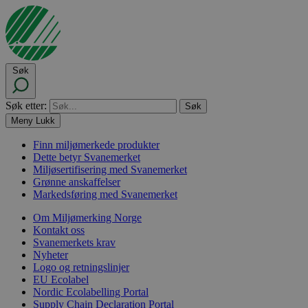
Søk
Søk etter:
Meny
Lukk
Finn miljømerkede produkter
Dette betyr Svanemerket
Miljøsertifisering med Svanemerket
Grønne anskaffelser
Markedsføring med Svanemerket
Om Miljømerking Norge
Kontakt oss
Svanemerkets krav
Nyheter
Logo og retningslinjer
EU Ecolabel
Nordic Ecolabelling Portal
Supply Chain Declaration Portal