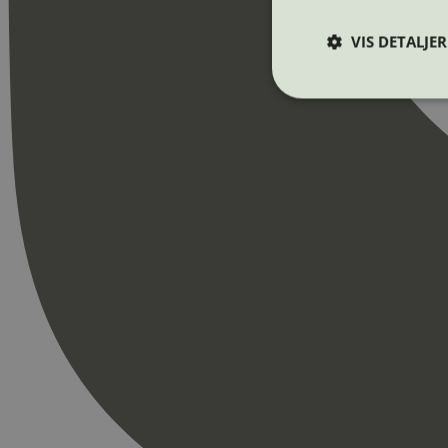
VIS DETALJER
Strengt nødvendige i
Nettstedet kan ikke b
Navn
_hjAbsoluteSession
_hjFirstSeen
pageviewCount
nelapi-product-archi