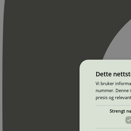
Dette netts
Vi bruker informa
nummer. Denne ide
presis og relevan
Strengt n