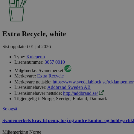
Extra Recycle, white
Sist oppdatert
01 jul 2026
Type:
Kulepenn
Lisensnummer:
3057 0010
Miljømerke:
Svanemerket
Merkevare:
Extra Recycle
Merkevare nettside:
https://www.svedalablock.se/reklampennor
Lisensinnehaver:
Addbrand Sweden AB
Lisensinnehaver nettside:
http://addbrand.se/
Tilgjengelig i:
Norge, Sverige, Finland, Danmark
Se også
Svanemerkets krav til penn, tusj og andre kontor- og hobbyartik
Miljømerking Norge