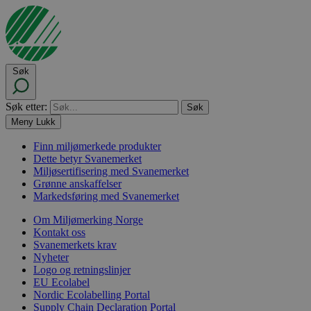
Søk
Søk etter:
Meny
Lukk
Finn miljømerkede produkter
Dette betyr Svanemerket
Miljøsertifisering med Svanemerket
Grønne anskaffelser
Markedsføring med Svanemerket
Om Miljømerking Norge
Kontakt oss
Svanemerkets krav
Nyheter
Logo og retningslinjer
EU Ecolabel
Nordic Ecolabelling Portal
Supply Chain Declaration Portal