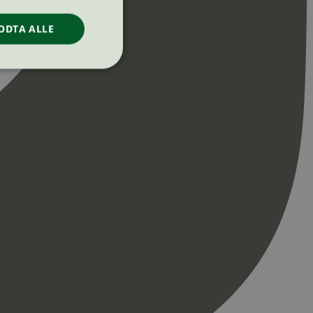
ODTA ALLE
ontoadministrasjon.
re begynnelsen på
er. Den inneholder
re begynnelsen på
er. Den inneholder