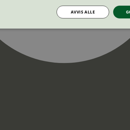
AVVIS ALLE
G
Strengt nødvendig
Statistikk
Markedsføring
nformasjonskapsler tillater kjernefunksjoner på nettstedet, som brukerinnlogging og k
rukes riktig uten strengt nødvendige informasjonskapsler.
Provider
/
Utløpsdato
Beskrivelse
Domene
InProgress
29
Cookien er satt slik at Hotjar kan spo
Hotjar Ltd
minutter
brukerens reise for et totalt antall økt
.svanemerket.no
54
ingen identifiserbar informasjon.
sekunder
29
Cookien er satt slik at Hotjar kan spo
Hotjar Ltd
minutter
brukerens reise for et totalt antall økt
.svanemerket.no
54
ingen identifiserbar informasjon.
sekunder
.svanemerket.no
Sesjon
ve-filters
svanemerket.no
4 dager 4