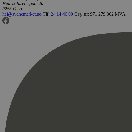
Henrik Ibsens gate 20
0255 Oslo
hei@svanemerket.no
Tlf:
24 14 46 00
Org. nr: 971 279 362 MVA