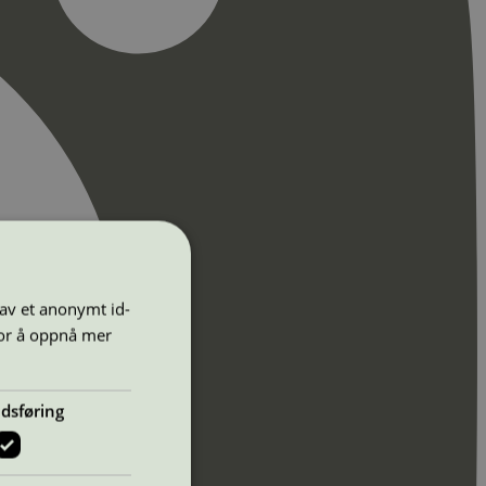
 av et anonymt id-
for å oppnå mer
dsføring