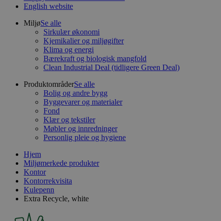
English website
Miljø
Se alle
Sirkulær økonomi
Kjemikalier og miljøgifter
Klima og energi
Bærekraft og biologisk mangfold
Clean Industrial Deal (tidligere Green Deal)
Produktområder
Se alle
Bolig og andre bygg
Byggevarer og materialer
Fond
Klær og tekstiler
Møbler og innredninger
Personlig pleie og hygiene
Hjem
Miljømerkede produkter
Kontor
Kontorrekvisita
Kulepenn
Extra Recycle, white