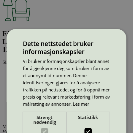
FALK Chair Black w/armrest - Tube
Legs 16mm. w/o Padded Seat. Item no.
Dette nettstedet bruker
12903-2052
informasjonskapsler
Vi bruker informasjonskapsler blant annet
Sist oppdatert
14 jan 2026
for å gjenkjenne deg som bruker i form av
Type:
Kontormøbler, stoler (EU Ecolabel)
et anonymt id-nummer. Denne
Lisensnummer:
DK/049/005
identifiseringen gjøres for å analysere
Miljømerke:
EU Ecolabel
Merkevare:
FALK
trafikken på nettstedet og for å oppnå mer
Merkevare nettside:
https://falk.houe.com/
presis og relevant markedsføring i form av
Lisensinnehaver:
HOUE ApS
målretting av annonser.
Les mer
Lisensinnehaver nettside:
https://www.houe.com
Tilgjengelig i:
Island, Norge, Sverige, Finland, Danmark,
Utenfor Norden
Strengt
Statistikk
nødvendig
Miljømerking Norge
Henrik Ibsens gate 20