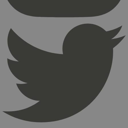
Nettstedet kan ikke brukes riktig uten strengt
nødvendige informasjonskapsler.
Provider
/
Navn
Utløpsdato
Domene
_hjAbsoluteSessionInProgress
29
Hotjar Ltd
minutter
.svanemerket.no
54
sekunder
_hjFirstSeen
29
Hotjar Ltd
minutter
.svanemerket.no
54
sekunder
pageviewCount
.svanemerket.no
Sesjon
nelapi-product-archive-filters
svanemerket.no
4 dager 4
timer
nelapi-last-visited-category
svanemerket.no
4 dager 4
timer