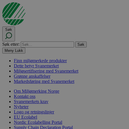
Søk
Søk etter:
Meny
Lukk
Finn miljømerkede produkter
Dette betyr Svanemerket
Miljøsertifisering med Svanemerket
Grønne anskaffelser
Markedsføring med Svanemerket
Om Miljømerking Norge
Kontakt oss
Svanemerkets krav
Nyheter
Logo og retningslinjer
EU Ecolabel
Nordic Ecolabelling Portal
Supply Chain Declaration Portal