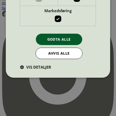
0255 Oslo
hei@svanemerket.no
Tlf:
24 14 46 00
Org. nr: 971 279 362 MVA
Markedsføring
GODTA ALLE
AVVIS ALLE
VIS DETALJER
Strengt nødvendig
Statistikk
Markedsføring
Strengt nødvendige informasjonskapsler tillater
kjernefunksjoner på nettstedet, som
brukerinnlogging og kontoadministrasjon.