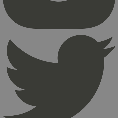
brukerinnlogging og kontoadministrasjon.
Nettstedet kan ikke brukes riktig uten strengt
nødvendige informasjonskapsler.
Provider
/
Navn
Utløpsdato
Domene
_hjAbsoluteSessionInProgress
29
Hotjar Ltd
minutter
.svanemerket.no
54
sekunder
_hjFirstSeen
29
Hotjar Ltd
minutter
.svanemerket.no
54
sekunder
pageviewCount
.svanemerket.no
Sesjon
nelapi-product-archive-filters
svanemerket.no
4 dager 4
timer
nelapi-last-visited-category
svanemerket.no
4 dager 4