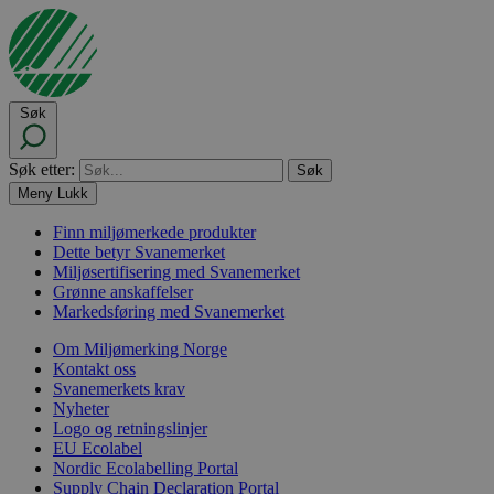
Søk
Søk etter:
Meny
Lukk
Finn miljømerkede produkter
Dette betyr Svanemerket
Miljøsertifisering med Svanemerket
Grønne anskaffelser
Markedsføring med Svanemerket
Om Miljømerking Norge
Kontakt oss
Svanemerkets krav
Nyheter
Logo og retningslinjer
EU Ecolabel
Nordic Ecolabelling Portal
Supply Chain Declaration Portal