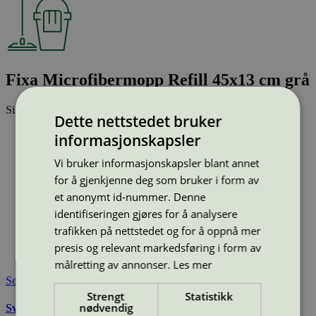
Fixa Microfibermopp Refill 45x13 cm grå
Sist oppdatert
01 jun 2026
Dette nettstedet bruker
Strekkode (GTIN):
informasjonskapsler
7 340 083 429 552
Vis alle GTIN
Vis færre GTIN
Vi bruker informasjonskapsler blant annet
Type:
Mikrofibermopp
for å gjenkjenne deg som bruker i form av
Lisensnummer:
3083 0030
et anonymt id-nummer. Denne
Miljømerke:
Svanemerket
identifiseringen gjøres for å analysere
Merkevare:
Fixa
Lisensinnehaver:
Smart Microfiber System AB
trafikken på nettstedet og for å oppnå mer
Lisensinnehaver nettside:
http://www.smartmicrofiber.se
presis og relevant markedsføring i form av
Tilgjengelig i:
Sverige
målretting av annonser.
Les mer
Se også
Strengt
Statistikk
nødvendig
Svanemerkets krav til mikrofiberklut og -mopp