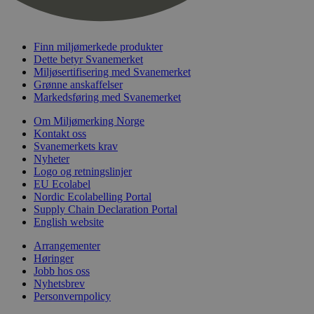
timer
wordpress_test_cookie
Sesjon
Automattic
Inc.
Finn miljømerkede produkter
svanemerket.no
Dette betyr Svanemerket
Miljøsertifisering med Svanemerket
Grønne anskaffelser
Markedsføring med Svanemerket
_hjIncludedInPageviewSample
2 minutter
Hotjar Ltd
svanemerket.no
Om Miljømerking Norge
Kontakt oss
Svanemerkets krav
Nyheter
Logo og retningslinjer
EU Ecolabel
Nordic Ecolabelling Portal
Supply Chain Declaration Portal
English website
Provider
/
Arrangementer
Navn
Utløpsdato
Beskrivelse
Domene
Høringer
Jobb hos oss
_gat_UA-
.svanemerket.no
54
Dette er en 
Provider
/
Navn
Utløpsdato
Beskrivels
Nyhetsbrev
33776333-1
sekunder
informasjons
Domene
Google Analyt
Personvernpolicy
mønsterelem
_fbp
3 måneder
Brukt av F
Meta Platform
navnet inneh