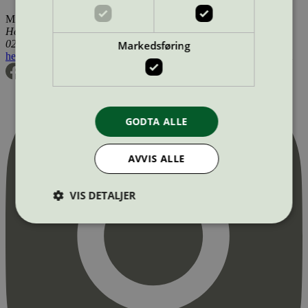
Miljømerking Norge
Henrik Ibsens gate 20
0255 Oslo
Markedsføring
hei@svanemerket.no
Tlf:
24 14 46 00
Org. nr: 971 279 362 MVA
GODTA ALLE
AVVIS ALLE
VIS DETALJER
Strengt nødvendig
Statistikk
Markedsføring
Strengt nødvendige informasjonskapsler tillater
kjernefunksjoner på nettstedet, som