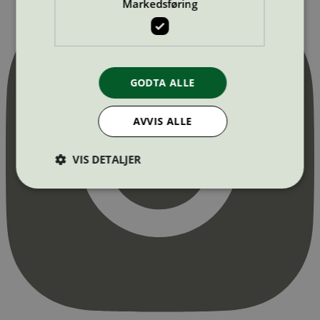
Markedsføring
GODTA ALLE
AVVIS ALLE
VIS DETALJER
Strengt nødvendig
Statistikk
Markedsføring
Strengt nødvendige informasjonskapsler tillater
kjernefunksjoner på nettstedet, som
brukerinnlogging og kontoadministrasjon.
Nettstedet kan ikke brukes riktig uten strengt
nødvendige informasjonskapsler.