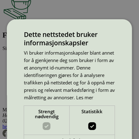
Dette nettstedet bruker
Flügger Flutex 7A Hvit, 3 l
informasjonskapsler
Sist oppdatert
04 mar 2026
Vi bruker informasjonskapsler blant annet
Type:
Innendørsmaling (EU ecolabel)
for å gjenkjenne deg som bruker i form av
Lisensnummer:
SE/044/002
et anonymt id-nummer. Denne
Miljømerke:
EU Ecolabel
identifiseringen gjøres for å analysere
Merkevare:
Flügger
Merkevare nettside:
https://www.flugger.no/
trafikken på nettstedet og for å oppnå mer
Lisensinnehaver:
Flügger Group A/S
presis og relevant markedsføring i form av
Lisensinnehaver nettside:
http://www.flugger.com
målretting av annonser.
Les mer
Tilgjengelig i:
Norge, Sverige, Danmark, Utenfor Norden
Miljømerking Norge
Strengt
Statistikk
Henrik Ibsens gate 20
nødvendig
0255 Oslo
hei@svanemerket.no
Tlf:
24 14 46 00
Org. nr: 971 279 362 MVA