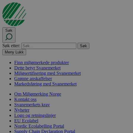
Søk
Søk etter:
Meny
Lukk
Finn miljømerkede produkter
Dette betyr Svanemerket
Miljøsertifisering med Svanemerket
Grønne anskaffelser
Markedsføring med Svanemerket
Om Miljømerking Norge
Kontakt oss
Svanemerkets krav
Nyheter
Logo og retningslinjer
EU Ecolabel
Nordic Ecolabelling Portal
Supply Chain Declaration Portal