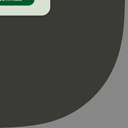
ontoadministrasjon.
re begynnelsen på
er. Den inneholder
re begynnelsen på
er. Den inneholder