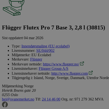
Flügger Flutex Pro 7 Base 3, 2,8 l (30815)
Sist oppdatert
04 mar 2026
Type:
Innendørsmaling (EU ecolabel)
Lisensnummer:
SE/044/002
Miljømerke:
EU Ecolabel
Merkevare:
Flügger
Merkevare nettside:
https://www.flugger.no/
Lisensinnehaver:
Flügger Group A/S
Lisensinnehaver nettside:
http://www.flugger.com
Tilgjengelig i:
Island, Norge, Sverige, Danmark, Utenfor Nord
Miljømerking Norge
Henrik Ibsens gate 20
0255 Oslo
hei@svanemerket.no
Tlf:
24 14 46 00
Org. nr: 971 279 362 MVA