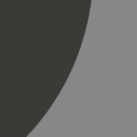
til å skille unike
r som en
spørsel på et
og kampanjedata for
ics. Den lagrer og
ukes til å telle og