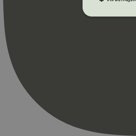
Strengt nødvendige i
Nettstedet kan ikke b
Navn
_hjAbsoluteSession
_hjFirstSeen
pageviewCount
nelapi-product-archi
nelapi-last-visited-