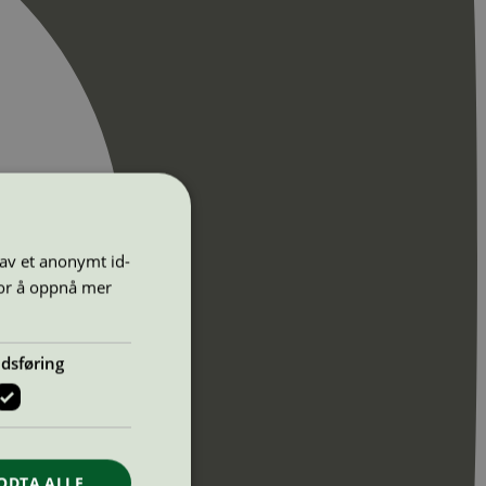
 av et anonymt id-
for å oppnå mer
dsføring
ODTA ALLE