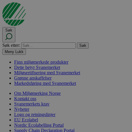
Søk
Søk etter:
Meny
Lukk
Finn miljømerkede produkter
Dette betyr Svanemerket
Miljøsertifisering med Svanemerket
Grønne anskaffelser
Markedsføring med Svanemerket
Om Miljømerking Norge
Kontakt oss
Svanemerkets krav
Nyheter
Logo og retningslinjer
EU Ecolabel
Nordic Ecolabelling Portal
Supply Chain Declaration Portal