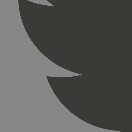
_gid
_ga_PHYYHD0E0G