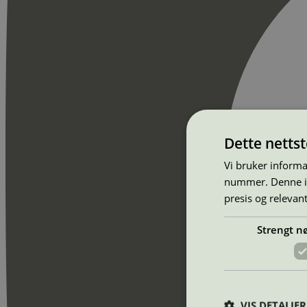
Dette netts
Vi bruker informa
nummer. Denne ide
presis og relevan
Strengt n
VIS DETALJER