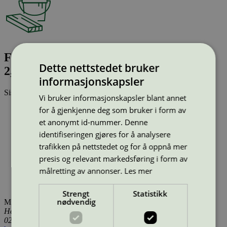
Flügger Flutex Pro 7 Eggshell S0502-Y,
Dette nettstedet bruker
2,8 l
informasjonskapsler
Sist oppdatert
26 mar 2026
Vi bruker informasjonskapsler blant annet
for å gjenkjenne deg som bruker i form av
Type:
Innendørsmaling (EU ecolabel)
Lisensnummer:
SE/044/002
et anonymt id-nummer. Denne
Miljømerke:
EU Ecolabel
identifiseringen gjøres for å analysere
Merkevare:
Flügger
trafikken på nettstedet og for å oppnå mer
Merkevare nettside:
https://www.flugger.no/
Lisensinnehaver:
Flügger Group A/S
presis og relevant markedsføring i form av
Lisensinnehaver nettside:
http://www.flugger.com
målretting av annonser.
Les mer
Tilgjengelig i:
Island, Norge, Sverige, Danmark, Utenfor
Norden
Strengt
Statistikk
nødvendig
Miljømerking Norge
Henrik Ibsens gate 20
0255 Oslo