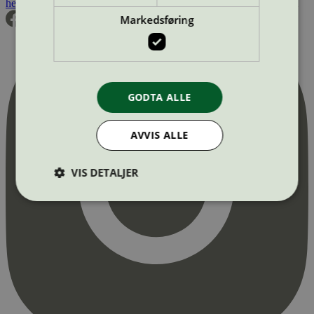
hei@svanemerket.no
Tlf:
24 14 46 00
Org. nr: 971 279 362 MVA
Markedsføring
GODTA ALLE
AVVIS ALLE
VIS DETALJER
Strengt nødvendig
Statistikk
Markedsføring
Strengt nødvendige informasjonskapsler tillater
kjernefunksjoner på nettstedet, som
brukerinnlogging og kontoadministrasjon.
Nettstedet kan ikke brukes riktig uten strengt