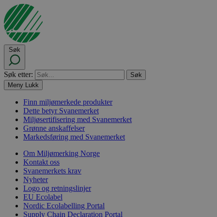
Søk
Søk etter:
Meny
Lukk
Finn miljømerkede produkter
Dette betyr Svanemerket
Miljøsertifisering med Svanemerket
Grønne anskaffelser
Markedsføring med Svanemerket
Om Miljømerking Norge
Kontakt oss
Svanemerkets krav
Nyheter
Logo og retningslinjer
EU Ecolabel
Nordic Ecolabelling Portal
Supply Chain Declaration Portal