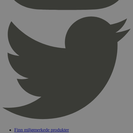
nødvendige informasjonskapsler.
Provider
/
Navn
Utløpsdato
Domene
_hjAbsoluteSessionInProgress
29
Hotjar Ltd
minutter
.svanemerket.no
54
sekunder
_hjFirstSeen
29
Hotjar Ltd
minutter
.svanemerket.no
54
sekunder
pageviewCount
.svanemerket.no
Sesjon
nelapi-product-archive-filters
svanemerket.no
4 dager 4
timer
nelapi-last-visited-category
svanemerket.no
4 dager 4
timer
Finn miljømerkede produkter