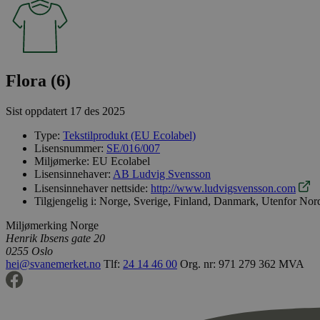
Flora (6)
Sist oppdatert
17 des 2025
Type:
Tekstilprodukt (EU Ecolabel)
Lisensnummer:
SE/016/007
Miljømerke:
EU Ecolabel
Lisensinnehaver:
AB Ludvig Svensson
Lisensinnehaver nettside:
http://www.ludvigsvensson.com
Tilgjengelig i:
Norge, Sverige, Finland, Danmark, Utenfor Nor
Miljømerking Norge
Henrik Ibsens gate 20
0255 Oslo
hei@svanemerket.no
Tlf:
24 14 46 00
Org. nr: 971 279 362 MVA