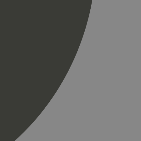
spørsel på et
og kampanjedata for
ics. Den lagrer og
ukes til å telle og