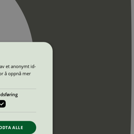
 av et anonymt id-
for å oppnå mer
dsføring
ODTA ALLE