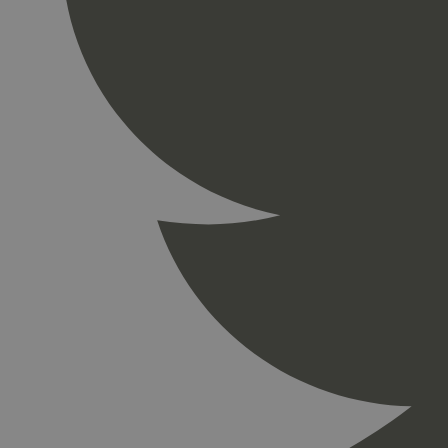
_gid
_ga_PHYYHD0E0G