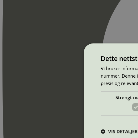
Dette netts
Vi bruker informa
nummer. Denne ide
presis og relevan
Strengt n
VIS DETALJER