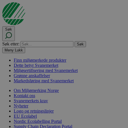
Søk
Søk etter:
Meny
Lukk
Finn miljømerkede produkter
Dette betyr Svanemerket
Miljøsertifisering med Svanemerket
Grønne anskaffelser
Markedsføring med Svanemerket
Om Miljømerking Norge
Kontakt oss
Svanemerkets krav
Nyheter
Logo og retningslinjer
EU Ecolabel
Nordic Ecolabelling Portal
Supply Chain Declaration Portal