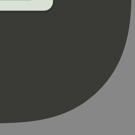
ontoadministrasjon.
re begynnelsen på
er. Den inneholder
re begynnelsen på
er. Den inneholder