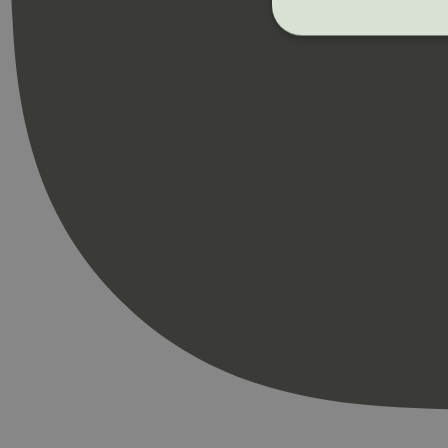
Strengt nødvendige i
Nettstedet kan ikke b
Navn
_hjAbsoluteSession
_hjFirstSeen
pageviewCount
nelapi-product-archi
nelapi-last-visited-