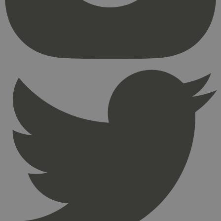
kjernefunksjoner på nettstedet, som
brukerinnlogging og kontoadministrasjon.
Nettstedet kan ikke brukes riktig uten strengt
nødvendige informasjonskapsler.
Provider
/
Navn
Utløpsdato
Domene
_hjAbsoluteSessionInProgress
29
Hotjar Ltd
minutter
.svanemerket.no
54
sekunder
_hjFirstSeen
29
Hotjar Ltd
minutter
.svanemerket.no
54
sekunder
pageviewCount
.svanemerket.no
Sesjon
nelapi-product-archive-filters
svanemerket.no
4 dager 4
timer