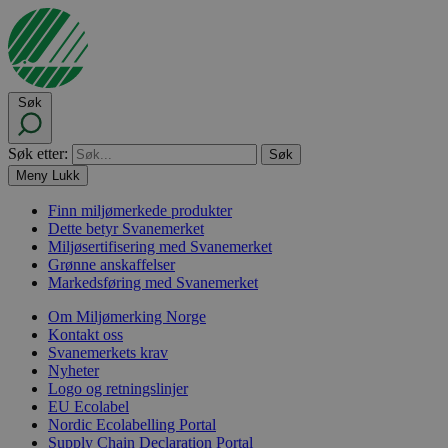
Søk
Søk etter:
Meny
Lukk
Finn miljømerkede produkter
Dette betyr Svanemerket
Miljøsertifisering med Svanemerket
Grønne anskaffelser
Markedsføring med Svanemerket
Om Miljømerking Norge
Kontakt oss
Svanemerkets krav
Nyheter
Logo og retningslinjer
EU Ecolabel
Nordic Ecolabelling Portal
Supply Chain Declaration Portal