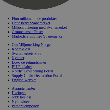
nelapi-last-visited-category
svanemerket.no
4 dager 4
timer
wordpress_test_cookie
Sesjon
Automattic
Inc.
Finn miljømerkede produkter
svanemerket.no
Dette betyr Svanemerket
Miljøsertifisering med Svanemerket
Grønne anskaffelser
_hjIncludedInPageviewSample
2 minutter
Markedsføring med Svanemerket
Hotjar Ltd
svanemerket.no
Om Miljømerking Norge
Kontakt oss
Svanemerkets krav
Nyheter
Logo og retningslinjer
EU Ecolabel
Nordic Ecolabelling Portal
Supply Chain Declaration Portal
English website
Provider
/
Navn
Utløpsdato
Beskrivelse
Arrangementer
Domene
Høringer
Jobb hos oss
_gat_UA-
.svanemerket.no
54
Dette er en 
Provider
/
Navn
Utløpsdato
Beskrivels
33776333-1
sekunder
informasjons
Nyhetsbrev
Domene
Google Analyt
Personvernpolicy
mønsterelem
_fbp
3 måneder
Brukt av F
Meta Platform