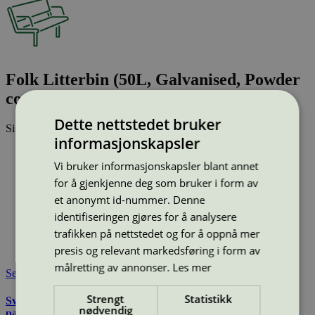
Folk Litterbin (50L, Galvanised, Powder
coated (all RAL-classic colours))
Dette nettstedet bruker
Sist oppdatert
25 jun 2026
informasjonskapsler
Type:
Avfallsbeholder
Vi bruker informasjonskapsler blant annet
Lisensnummer:
2073 0007
for å gjenkjenne deg som bruker i form av
Miljømerke:
Svanemerket
Merkevare:
Vestre
et anonymt id-nummer. Denne
Lisensinnehaver:
Vestre AS
identifiseringen gjøres for å analysere
Lisensinnehaver nettside:
http://www.vestre.com
trafikken på nettstedet og for å oppnå mer
Tilgjengelig i:
Island, Norge, Sverige, Finland, Danmark,
presis og relevant markedsføring i form av
Utenfor Norden
målretting av annonser.
Les mer
Se også
Strengt
Statistikk
Svanemerkets krav til utemøbler, apparater til lekeplass, og
nødvendig
parkutstyr