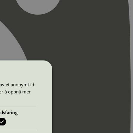
 av et anonymt id-
for å oppnå mer
dsføring