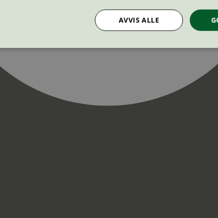
AVVIS ALLE
G
Strengt nødvendig
Statistikk
Markedsføring
nformasjonskapsler tillater kjernefunksjoner på nettstedet, som brukerinnlogging og k
rukes riktig uten strengt nødvendige informasjonskapsler.
Provider
/
Utløpsdato
Beskrivelse
Domene
InProgress
29
Cookien er satt slik at Hotjar kan spo
Hotjar Ltd
minutter
brukerens reise for et totalt antall økt
.svanemerket.no
54
ingen identifiserbar informasjon.
sekunder
29
Cookien er satt slik at Hotjar kan spo
Hotjar Ltd
minutter
brukerens reise for et totalt antall økt
.svanemerket.no
54
ingen identifiserbar informasjon.
sekunder
.svanemerket.no
Sesjon
ve-filters
svanemerket.no
4 dager 4