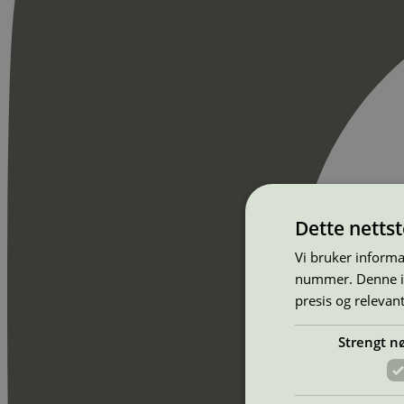
Dette netts
Vi bruker informa
nummer. Denne ide
presis og relevan
Strengt n