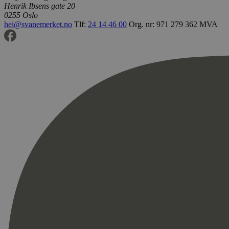
Henrik Ibsens gate 20
0255 Oslo
hei@svanemerket.no
Tlf:
24 14 46 00
Org. nr: 971 279 362 MVA