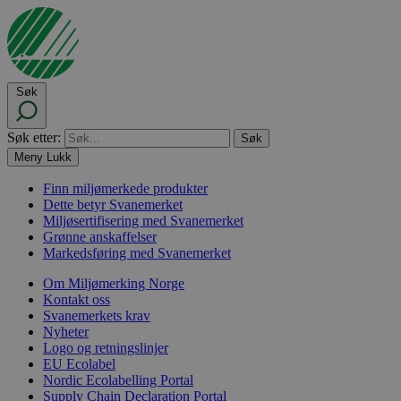
Søk
Søk etter:
Meny
Lukk
Finn miljømerkede produkter
Dette betyr Svanemerket
Miljøsertifisering med Svanemerket
Grønne anskaffelser
Markedsføring med Svanemerket
Om Miljømerking Norge
Kontakt oss
Svanemerkets krav
Nyheter
Logo og retningslinjer
EU Ecolabel
Nordic Ecolabelling Portal
Supply Chain Declaration Portal