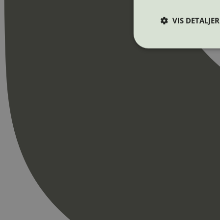
VIS DETALJER
Strengt nødvendige i
Nettstedet kan ikke b
Navn
_hjAbsoluteSession
_hjFirstSeen
pageviewCount
nelapi-product-archi