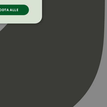
ODTA ALLE
ontoadministrasjon.
re begynnelsen på
er. Den inneholder
re begynnelsen på
er. Den inneholder