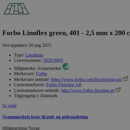
Forbo Linoflex green, 401 - 2,5 mm x 200 
Sist oppdatert
28 aug 2025
Type:
Linoleum
Lisensnummer:
3029 0003
Miljømerke:
Svanemerket
Merkevare:
Forbo
Merkevare nettside:
https://www.forbo.com/flooring/no-no/
Lisensinnehaver:
Forbo Flooring AB
Lisensinnehaver nettside:
http://www.forbo-flooring.se/
Tilgjengelig i:
Danmark
Se også
Svanemerkets krav til gulv og gulvunderlag
Miljømerking Norge