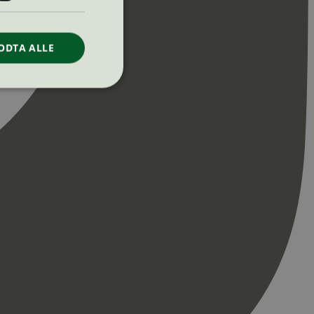
ODTA ALLE
ontoadministrasjon.
re begynnelsen på
er. Den inneholder
re begynnelsen på
er. Den inneholder