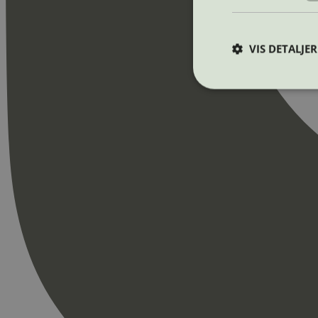
VIS DETALJER
Strengt nødvendige i
Nettstedet kan ikke b
Navn
_hjAbsoluteSession
_hjFirstSeen
pageviewCount