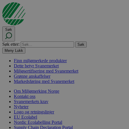
Søk
Søk etter:
Meny
Lukk
Finn miljømerkede produkter
Dette betyr Svanemerket
Miljøsertifisering med Svanemerket
Grønne anskaffelser
Markedsføring med Svanemerket
Om Miljømerking Norge
Kontakt oss
Svanemerkets krav
Nyheter
Logo og retningslinjer
EU Ecolabel
Nordic Ecolabelling Portal
Supply Chain Declaration Portal