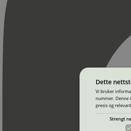
Dette netts
Vi bruker informa
nummer. Denne ide
presis og relevan
Strengt n