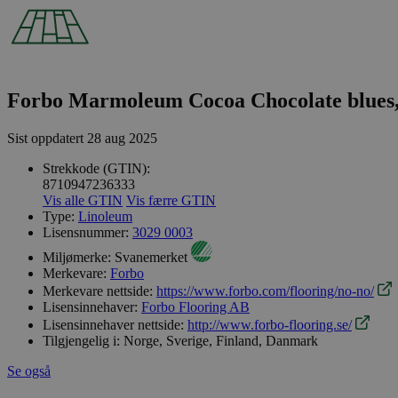
Forbo Marmoleum Cocoa Chocolate blues, 
Sist oppdatert
28 aug 2025
Strekkode (GTIN):
8710947236333
Vis alle GTIN
Vis færre GTIN
Type:
Linoleum
Lisensnummer:
3029 0003
Miljømerke:
Svanemerket
Merkevare:
Forbo
Merkevare nettside:
https://www.forbo.com/flooring/no-no/
Lisensinnehaver:
Forbo Flooring AB
Lisensinnehaver nettside:
http://www.forbo-flooring.se/
Tilgjengelig i:
Norge, Sverige, Finland, Danmark
Se også