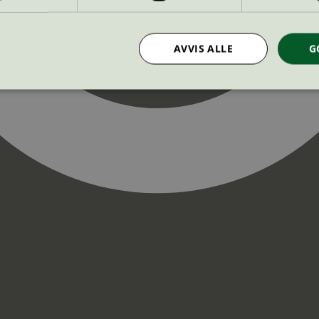
AVVIS ALLE
G
Strengt nødvendig
Statistikk
Markedsføring
nformasjonskapsler tillater kjernefunksjoner på nettstedet, som brukerinnlogging og k
rukes riktig uten strengt nødvendige informasjonskapsler.
Provider
/
Utløpsdato
Beskrivelse
Domene
InProgress
29
Cookien er satt slik at Hotjar kan spo
Hotjar Ltd
minutter
brukerens reise for et totalt antall økt
.svanemerket.no
54
ingen identifiserbar informasjon.
sekunder
29
Cookien er satt slik at Hotjar kan spo
Hotjar Ltd
minutter
brukerens reise for et totalt antall økt
.svanemerket.no
54
ingen identifiserbar informasjon.
sekunder
.svanemerket.no
Sesjon