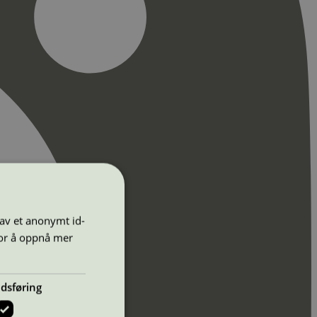
 av et anonymt id-
for å oppnå mer
dsføring