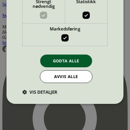
Strengt
Statistikk
Se også
nødvendig
Svanemerkets krav til gulv og gulvunderlag
Miljømerking Norge
Markedsføring
Henrik Ibsens gate 20
0255 Oslo
hei@svanemerket.no
Tlf:
24 14 46 00
Org. nr: 971 279 362 MVA
GODTA ALLE
AVVIS ALLE
VIS DETALJER
Strengt nødvendig
Statistikk
Markedsføring