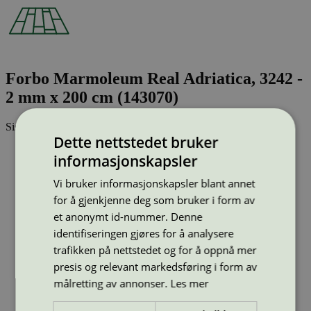
Forbo Marmoleum Real Adriatica, 3242 -
2 mm x 200 cm (143070)
Sist oppdatert
28 aug 2025
Dette nettstedet bruker
Strekkode (GTIN):
informasjonskapsler
8710947193391
Vis alle GTIN
Vis færre GTIN
Vi bruker informasjonskapsler blant annet
Type:
Linoleum
for å gjenkjenne deg som bruker i form av
Lisensnummer:
3029 0003
et anonymt id-nummer. Denne
Miljømerke:
Svanemerket
identifiseringen gjøres for å analysere
Merkevare:
Forbo
Merkevare nettside:
https://www.forbo.com/flooring/no-no/
trafikken på nettstedet og for å oppnå mer
presis og relevant markedsføring i form av
Lisensinnehaver:
Forbo Flooring AB
målretting av annonser.
Les mer
Lisensinnehaver nettside:
http://www.forbo-flooring.se/
Tilgjengelig i:
Norge, Sverige, Finland, Danmark