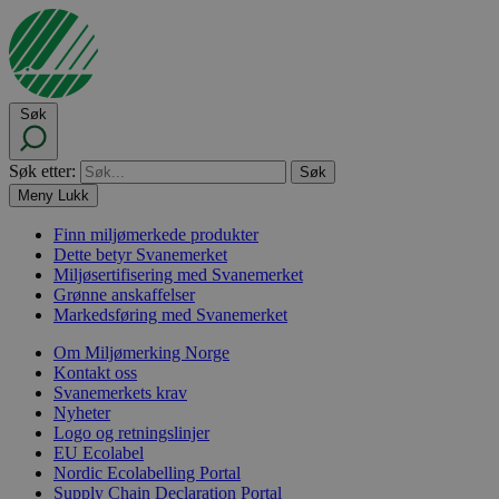
Søk
Søk etter:
Meny
Lukk
Finn miljømerkede produkter
Dette betyr Svanemerket
Miljøsertifisering med Svanemerket
Grønne anskaffelser
Markedsføring med Svanemerket
Om Miljømerking Norge
Kontakt oss
Svanemerkets krav
Nyheter
Logo og retningslinjer
EU Ecolabel
Nordic Ecolabelling Portal
Supply Chain Declaration Portal