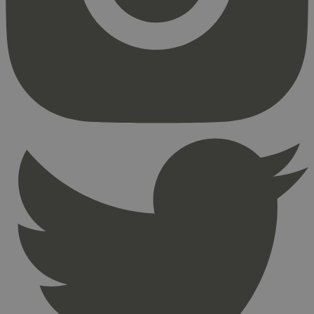
Strengt nødvendige informasjonskapsler tillater
kjernefunksjoner på nettstedet, som
brukerinnlogging og kontoadministrasjon.
Nettstedet kan ikke brukes riktig uten strengt
nødvendige informasjonskapsler.
Provider
/
Navn
Utløpsdato
Domene
_hjAbsoluteSessionInProgress
29
Hotjar Ltd
minutter
.svanemerket.no
54
sekunder
_hjFirstSeen
29
Hotjar Ltd
minutter
.svanemerket.no
54
sekunder
pageviewCount
.svanemerket.no
Sesjon
nelapi-product-archive-filters
svanemerket.no
4 dager 4