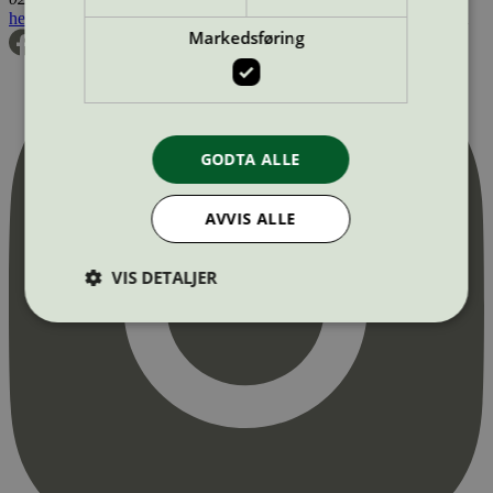
hei@svanemerket.no
Tlf:
24 14 46 00
Org. nr: 971 279 362 MVA
Markedsføring
GODTA ALLE
AVVIS ALLE
VIS DETALJER
Strengt nødvendig
Statistikk
Markedsføring
Strengt nødvendige informasjonskapsler tillater
kjernefunksjoner på nettstedet, som
brukerinnlogging og kontoadministrasjon.
Nettstedet kan ikke brukes riktig uten strengt