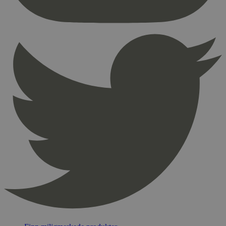
nødvendige informasjonskapsler.
Provider
/
Navn
Utløpsdato
Domene
_hjAbsoluteSessionInProgress
29
Hotjar Ltd
minutter
.svanemerket.no
54
sekunder
_hjFirstSeen
29
Hotjar Ltd
minutter
.svanemerket.no
54
sekunder
pageviewCount
.svanemerket.no
Sesjon
nelapi-product-archive-filters
svanemerket.no
4 dager 4
timer
nelapi-last-visited-category
svanemerket.no
4 dager 4
timer