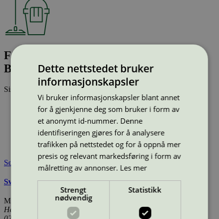
Fordonstvätt: Tage Rejmes i Linköping
Dette nettstedet bruker
Bil AB / Linköping
informasjonskapsler
Sist oppdatert
11 jun 2026
Vi bruker informasjonskapsler blant annet
Type:
Vaskehall for biler
for å gjenkjenne deg som bruker i form av
Lisensnummer:
3074 0006
et anonymt id-nummer. Denne
Miljømerke:
Svanemerket
identifiseringen gjøres for å analysere
Lisensinnehaver:
Tage Rejmes i Linköping Bil AB
trafikken på nettstedet og for å oppnå mer
Tilgjengelig i:
Sverige
presis og relevant markedsføring i form av
Se også
målretting av annonser.
Les mer
Svanemerkets krav til vaskehaller for kjøretøy
Strengt
Statistikk
nødvendig
Miljømerking Norge
Henrik Ibsens gate 20
0255 Oslo