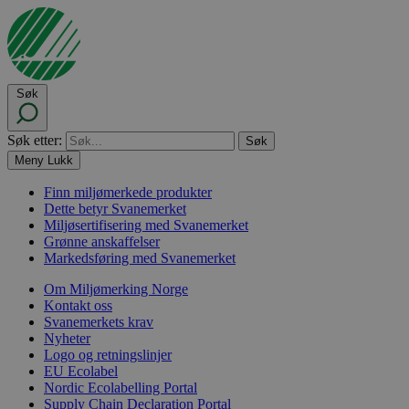
Søk
Søk etter:
Meny
Lukk
Finn miljømerkede produkter
Dette betyr Svanemerket
Miljøsertifisering med Svanemerket
Grønne anskaffelser
Markedsføring med Svanemerket
Om Miljømerking Norge
Kontakt oss
Svanemerkets krav
Nyheter
Logo og retningslinjer
EU Ecolabel
Nordic Ecolabelling Portal
Supply Chain Declaration Portal