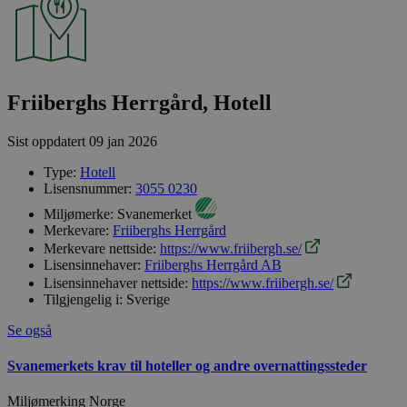
Friiberghs Herrgård, Hotell
Sist oppdatert
09 jan 2026
Type:
Hotell
Lisensnummer:
3055 0230
Miljømerke:
Svanemerket
Merkevare:
Friiberghs Herrgård
Merkevare nettside:
https://www.friibergh.se/
Lisensinnehaver:
Friiberghs Herrgård AB
Lisensinnehaver nettside:
https://www.friibergh.se/
Tilgjengelig i:
Sverige
Se også
Svanemerkets krav til hoteller og andre overnattingssteder
Miljømerking Norge