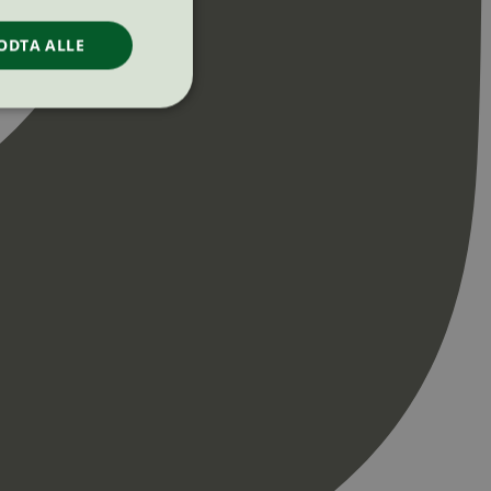
ODTA ALLE
ontoadministrasjon.
re begynnelsen på
er. Den inneholder
re begynnelsen på
er. Den inneholder