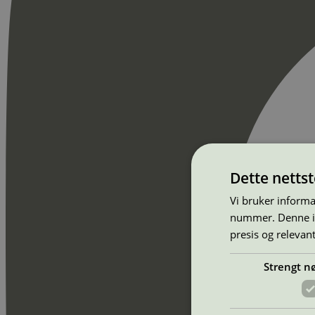
Dette netts
Vi bruker informa
nummer. Denne ide
presis og relevan
Strengt n