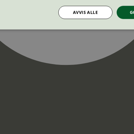
AVVIS ALLE
G
Strengt nødvendig
Statistikk
Markedsføring
nformasjonskapsler tillater kjernefunksjoner på nettstedet, som brukerinnlogging og k
rukes riktig uten strengt nødvendige informasjonskapsler.
Provider
/
Utløpsdato
Beskrivelse
Domene
InProgress
29
Cookien er satt slik at Hotjar kan spo
Hotjar Ltd
minutter
brukerens reise for et totalt antall økt
.svanemerket.no
54
ingen identifiserbar informasjon.
sekunder
29
Cookien er satt slik at Hotjar kan spo
Hotjar Ltd
minutter
brukerens reise for et totalt antall økt
.svanemerket.no
54
ingen identifiserbar informasjon.
sekunder
.svanemerket.no
Sesjon
ve-filters
svanemerket.no
4 dager 4