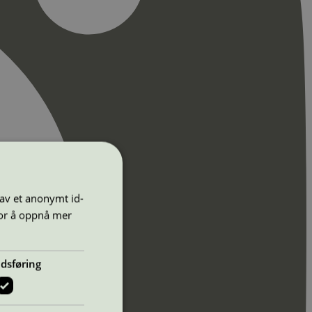
 av et anonymt id-
for å oppnå mer
dsføring