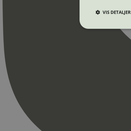
VIS DETALJER
Strengt nødvendige i
Nettstedet kan ikke b
Navn
_hjAbsoluteSession
_hjFirstSeen
pageviewCount
nelapi-product-archi