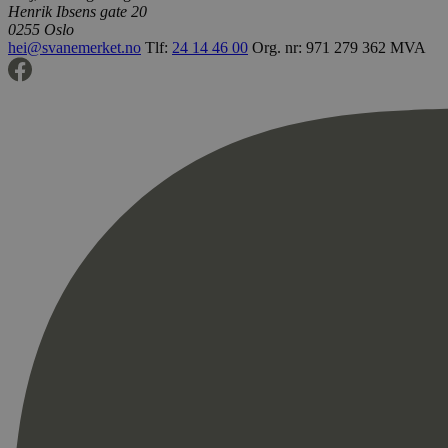
Henrik Ibsens gate 20
0255 Oslo
hei@svanemerket.no
Tlf:
24 14 46 00
Org. nr: 971 279 362 MVA