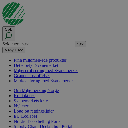
Søk
Søk etter:
Meny
Lukk
Finn miljømerkede produkter
Dette betyr Svanemerket
Miljøsertifisering med Svanemerket
Grønne anskaffelser
Markedsføring med Svanemerket
Om Miljømerking Norge
Kontakt oss
Svanemerkets krav
Nyheter
Logo og retningslinjer
EU Ecolabel
Nordic Ecolabelling Portal
Supply Chain Declaration Portal