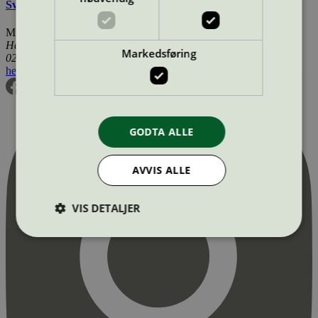
Svanemerkets krav til gulv og gulvunderlag
Miljømerking Norge
Henrik Ibsens gate 20
Markedsføring
0255 Oslo
hei@svanemerket.no
Tlf:
24 14 46 00
Org. nr: 971 279 362 MVA
GODTA ALLE
AVVIS ALLE
VIS DETALJER
Strengt nødvendig
Statistikk
Markedsføring
Strengt nødvendige informasjonskapsler tillater