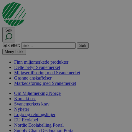
Søk
Søk etter:
Meny
Lukk
Finn miljømerkede produkter
Dette betyr Svanemerket
Miljøsertifisering med Svanemerket
Grønne anskaffelser
Markedsføring med Svanemerket
Om Miljømerking Norge
Kontakt oss
Svanemerkets krav
Nyheter
Logo og retningslinjer
EU Ecolabel
Nordic Ecolabelling Portal
Supply Chain Declaration Portal