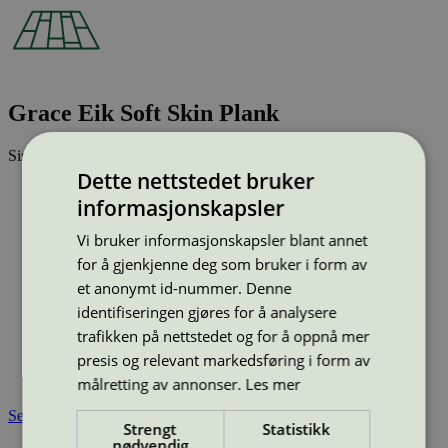
Grace Eik Soft Skin Plank
Sist oppdatert
04 apr 2025
Dette nettstedet bruker
Strekkode (GTIN):
informasjonskapsler
7876123
Vis alle GTIN
Vis færre GTIN
Vi bruker informasjonskapsler blant annet
Type:
Parkett
Lisensnummer:
3029 0026
for å gjenkjenne deg som bruker i form av
et anonymt id-nummer. Denne
Miljømerke:
Svanemerket
Merkevare:
Tarkett
identifiseringen gjøres for å analysere
Merkevare nettside:
https://tarkett.no/
trafikken på nettstedet og for å oppnå mer
Lisensinnehaver:
Tarkett Polska Sp. z o.o.
presis og relevant markedsføring i form av
Tilgjengelig i:
Norge, Sverige, Finland, Danmark, Utenfor
Norden
målretting av annonser.
Les mer
Se også
Strengt
Statistikk
nødvendig