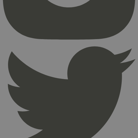
kjernefunksjoner på nettstedet, som
brukerinnlogging og kontoadministrasjon.
Nettstedet kan ikke brukes riktig uten strengt
nødvendige informasjonskapsler.
Provider
/
Navn
Utløpsdato
Domene
_hjAbsoluteSessionInProgress
29
Hotjar Ltd
minutter
.svanemerket.no
54
sekunder
_hjFirstSeen
29
Hotjar Ltd
minutter
.svanemerket.no
54
sekunder
pageviewCount
.svanemerket.no
Sesjon
nelapi-product-archive-filters
svanemerket.no
4 dager 4
timer