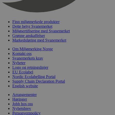
nelapi-last-visited-category
svanemerket.no
4 dager 4
timer
wordpress_test_cookie
Sesjon
Automattic
Inc.
svanemerket.no
Finn miljømerkede produkter
Dette betyr Svanemerket
Miljøsertifisering med Svanemerket
Grønne anskaffelser
_hjIncludedInPageviewSample
2 minutter
Hotjar Ltd
Markedsføring med Svanemerket
svanemerket.no
Om Miljømerking Norge
Kontakt oss
Svanemerkets krav
Nyheter
Logo og retningslinjer
EU Ecolabel
Nordic Ecolabelling Portal
Supply Chain Declaration Portal
English website
Provider
/
Navn
Utløpsdato
Beskrivelse
Arrangementer
Domene
Høringer
_gat_UA-
.svanemerket.no
54
Dette er en 
Provider
/
Jobb hos oss
Navn
Utløpsdato
Beskrivels
33776333-1
sekunder
informasjons
Domene
Nyhetsbrev
Google Analyt
Personvernpolicy
mønsterelem
_fbp
3 måneder
Brukt av F