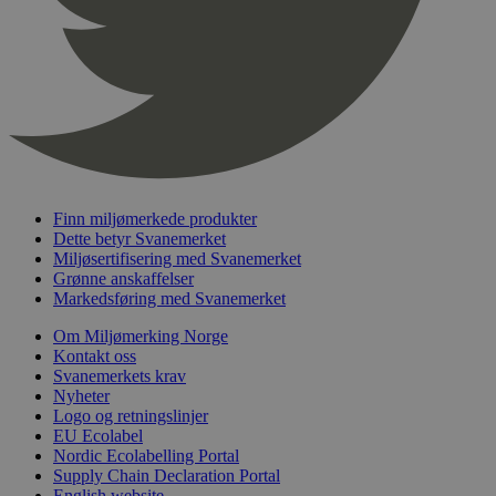
nelapi-product-archive-filters
svanemerket.no
4 dager 4
timer
nelapi-last-visited-category
svanemerket.no
4 dager 4
timer
wordpress_test_cookie
Sesjon
Automattic
Inc.
svanemerket.no
Finn miljømerkede produkter
_hjIncludedInPageviewSample
2 minutter
Hotjar Ltd
Dette betyr Svanemerket
svanemerket.no
Miljøsertifisering med Svanemerket
Grønne anskaffelser
Markedsføring med Svanemerket
Om Miljømerking Norge
Kontakt oss
Svanemerkets krav
Nyheter
Logo og retningslinjer
EU Ecolabel
Nordic Ecolabelling Portal
Provider
/
Navn
Utløpsdato
Beskrivelse
Domene
Supply Chain Declaration Portal
English website