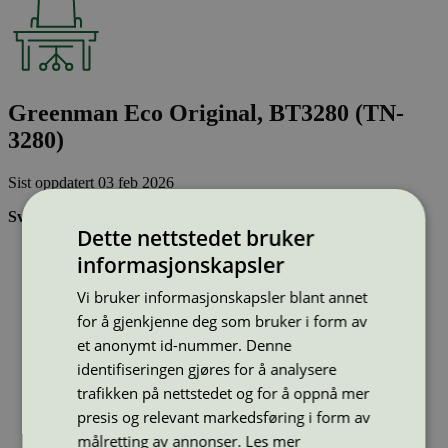
Greenman Eco Original, BT3280 (TN-
3280)
Sist oppdatert
03 feb 2026
Svanemerkede tonerkassetter:
Dette nettstedet bruker
Brukes flere ganger, noe som reduserer forbruket av både
informasjonskapsler
ressurser og energi og som skaper mindre avfall
Har god kvalitet
Vi bruker informasjonskapsler blant annet
Inneholder bare stoffer som er godkjent av Svanemerkets
for å gjenkjenne deg som bruker i form av
strenge kjemikaliekontroll
et anonymt id-nummer. Denne
identifiseringen gjøres for å analysere
Type:
Tonerkassetter til Brother
trafikken på nettstedet og for å oppnå mer
Lisensnummer:
3008 0038
presis og relevant markedsføring i form av
Miljømerke:
Svanemerket
Merkevare:
Greenman
målretting av annonser.
Les mer