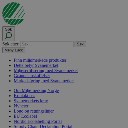
Søk
Søk etter:
Meny
Lukk
Finn miljømerkede produkter
Dette betyr Svanemerket
Miljøsertifisering med Svanemerket
Grønne anskaffelser
Markedsføring med Svanemerket
Om Miljømerking Norge
Kontakt oss
Svanemerkets krav
Nyheter
Logo og retningslinjer
EU Ecolabel
Nordic Ecolabelling Portal
Supply Chain Declaration Portal