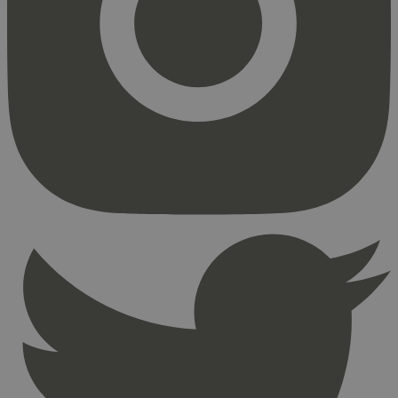
Markedsføring
Strengt nødvendige informasjonskapsler tillater
kjernefunksjoner på nettstedet, som
brukerinnlogging og kontoadministrasjon.
Nettstedet kan ikke brukes riktig uten strengt
nødvendige informasjonskapsler.
Provider
/
Navn
Utløpsdato
Domene
_hjAbsoluteSessionInProgress
29
Hotjar Ltd
minutter
.svanemerket.no
54
sekunder
_hjFirstSeen
29
Hotjar Ltd
minutter
.svanemerket.no
54
sekunder
pageviewCount
.svanemerket.no
Sesjon