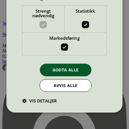
Merkevare nettside:
https://greenman.se/
Lisensinnehaver:
Greenman AB
Strengt
Statistikk
Tilgjengelig i:
Norge, Sverige, Finland, Danmark
nødvendig
Se også
Svanemerkets krav til renoverte OEM tonerkassetter
Markedsføring
Miljømerking Norge
Henrik Ibsens gate 20
0255 Oslo
hei@svanemerket.no
Tlf:
24 14 46 00
Org. nr: 971 279 362 MVA
GODTA ALLE
AVVIS ALLE
VIS DETALJER
Strengt nødvendig
Statistikk