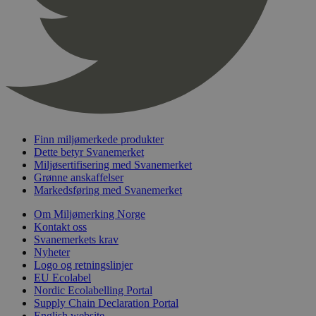
nelapi-product-archive-filters
svanemerket.no
4 dager 4
timer
nelapi-last-visited-category
svanemerket.no
4 dager 4
timer
wordpress_test_cookie
Sesjon
Automattic
Inc.
svanemerket.no
Finn miljømerkede produkter
_hjIncludedInPageviewSample
2 minutter
Hotjar Ltd
Dette betyr Svanemerket
svanemerket.no
Miljøsertifisering med Svanemerket
Grønne anskaffelser
Markedsføring med Svanemerket
Om Miljømerking Norge
Kontakt oss
Svanemerkets krav
Nyheter
Logo og retningslinjer
EU Ecolabel
Nordic Ecolabelling Portal
Provider
/
Navn
Utløpsdato
Beskrivelse
Domene
Supply Chain Declaration Portal
English website