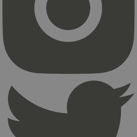
Markedsføring
Strengt nødvendige informasjonskapsler tillater
kjernefunksjoner på nettstedet, som
brukerinnlogging og kontoadministrasjon.
Nettstedet kan ikke brukes riktig uten strengt
nødvendige informasjonskapsler.
Provider
/
Navn
Utløpsdato
Domene
_hjAbsoluteSessionInProgress
29
Hotjar Ltd
minutter
.svanemerket.no
54
sekunder
_hjFirstSeen
29
Hotjar Ltd
minutter
.svanemerket.no
54
sekunder
pageviewCount
.svanemerket.no
Sesjon