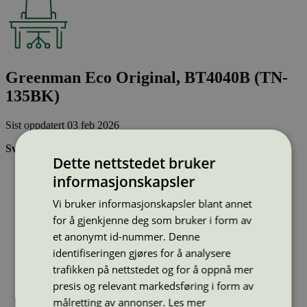
Greenman Eco Original, BT4040B (TN-
135BK)
Sist oppdatert
03 feb 2026
Svanemerkede tonerkassetter:
Dette nettstedet bruker
Brukes flere ganger, noe som reduserer forbruket av både
informasjonskapsler
ressurser og energi og som skaper mindre avfall
Har god kvalitet
Vi bruker informasjonskapsler blant annet
Inneholder bare stoffer som er godkjent av Svanemerkets
for å gjenkjenne deg som bruker i form av
strenge kjemikaliekontroll
et anonymt id-nummer. Denne
identifiseringen gjøres for å analysere
Type:
Tonerkassetter til Brother
trafikken på nettstedet og for å oppnå mer
Lisensnummer:
3008 0038
presis og relevant markedsføring i form av
Miljømerke:
Svanemerket
Merkevare:
Greenman
målretting av annonser.
Les mer