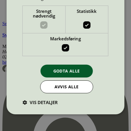
Merkevare nettside:
https://greenman.se/
Lisensinnehaver:
Greenman AB
Strengt
Statistikk
Tilgjengelig i:
Norge, Sverige, Finland, Danmark
nødvendig
Se også
Svanemerkets krav til renoverte OEM tonerkassetter
Markedsføring
Miljømerking Norge
Henrik Ibsens gate 20
0255 Oslo
hei@svanemerket.no
Tlf:
24 14 46 00
Org. nr: 971 279 362 MVA
GODTA ALLE
AVVIS ALLE
VIS DETALJER
Strengt nødvendig
Statistikk