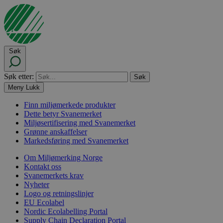
Søk
Søk etter:
Meny
Lukk
Finn miljømerkede produkter
Dette betyr Svanemerket
Miljøsertifisering med Svanemerket
Grønne anskaffelser
Markedsføring med Svanemerket
Om Miljømerking Norge
Kontakt oss
Svanemerkets krav
Nyheter
Logo og retningslinjer
EU Ecolabel
Nordic Ecolabelling Portal
Supply Chain Declaration Portal