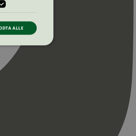
ODTA ALLE
ontoadministrasjon.
re begynnelsen på
er. Den inneholder
re begynnelsen på
er. Den inneholder