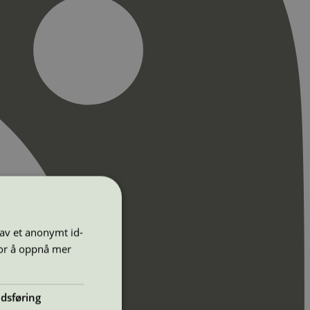
 av et anonymt id-
for å oppnå mer
dsføring