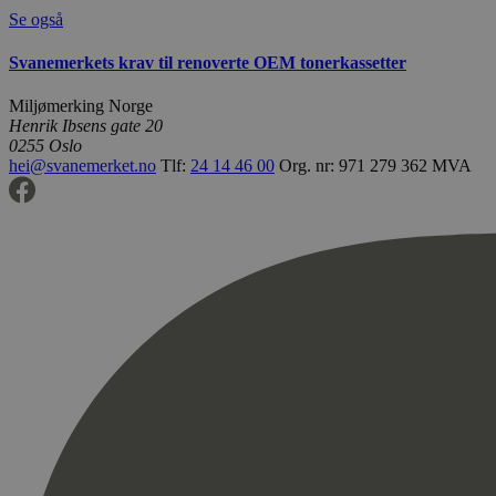
Se også
Svanemerkets krav til renoverte OEM tonerkassetter
Miljømerking Norge
Henrik Ibsens gate 20
0255 Oslo
hei@svanemerket.no
Tlf:
24 14 46 00
Org. nr: 971 279 362 MVA