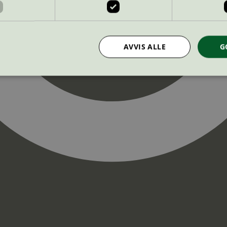
AVVIS ALLE
G
Strengt nødvendig
Statistikk
Markedsføring
nformasjonskapsler tillater kjernefunksjoner på nettstedet, som brukerinnlogging og k
rukes riktig uten strengt nødvendige informasjonskapsler.
Provider
/
Utløpsdato
Beskrivelse
Domene
InProgress
29
Cookien er satt slik at Hotjar kan spo
Hotjar Ltd
minutter
brukerens reise for et totalt antall økt
.svanemerket.no
54
ingen identifiserbar informasjon.
sekunder
29
Cookien er satt slik at Hotjar kan spo
Hotjar Ltd
minutter
brukerens reise for et totalt antall økt
.svanemerket.no
54
ingen identifiserbar informasjon.
sekunder