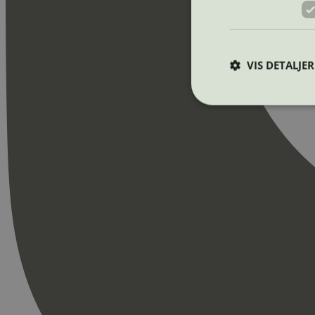
VIS DETALJER
Strengt nødvendige i
Nettstedet kan ikke b
Navn
_hjAbsoluteSession
_hjFirstSeen