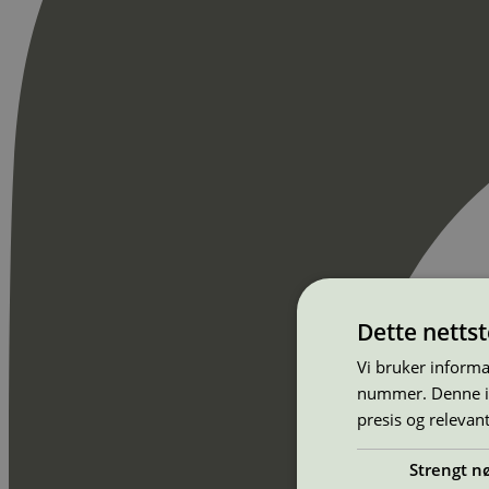
Dette netts
Vi bruker informa
nummer. Denne ide
presis og relevan
Strengt n