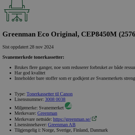
Greenman Eco Original, CEP8450M (257
Sist oppdatert
28 nov 2024
Svanemerkede tonerkassetter:
Brukes flere ganger, noe som reduserer forbruket av både ressu
Har god kvalitet
Inneholder bare stoffer som er godkjent av Svanemerkets streng
Type:
Tonerkassetter til Canon
Lisensnummer:
3008 0038
Miljømerke:
Svanemerket
Merkevare:
Greenman
Merkevare nettside:
https://greenman.se/
Lisensinnehaver:
Greenman AB
Tilgjengelig i:
Norge, Sverige, Finland, Danmark