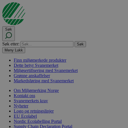
Søk
Søk etter:
Meny
Lukk
Finn miljømerkede produkter
Dette betyr Svanemerket
Miljøsertifisering med Svanemerket
Grønne anskaffelser
Markedsføring med Svanemerket
Om Miljømerking Norge
Kontakt oss
Svanemerkets krav
Nyheter
Logo og retningslinjer
EU Ecolabel
Nordic Ecolabelling Portal
Supply Chain Declaration Portal