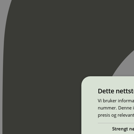
Dette netts
Vi bruker informa
nummer. Denne ide
presis og relevan
Strengt n