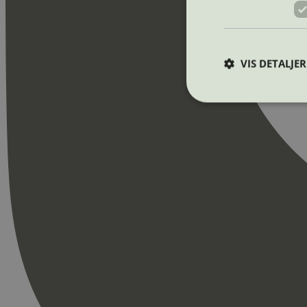
VIS DETALJER
Strengt nødvendige i
Nettstedet kan ikke b
Navn
_hjAbsoluteSession
_hjFirstSeen