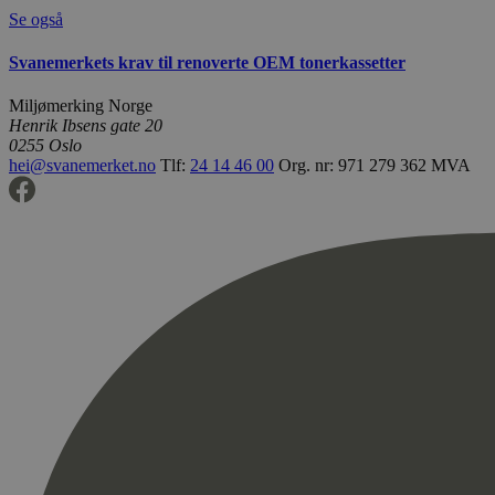
Se også
Svanemerkets krav til renoverte OEM tonerkassetter
Miljømerking Norge
Henrik Ibsens gate 20
0255 Oslo
hei@svanemerket.no
Tlf:
24 14 46 00
Org. nr: 971 279 362 MVA