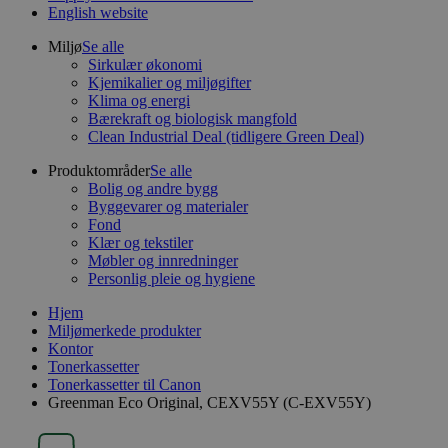
English website
Miljø
Se alle
Sirkulær økonomi
Kjemikalier og miljøgifter
Klima og energi
Bærekraft og biologisk mangfold
Clean Industrial Deal (tidligere Green Deal)
Produktområder
Se alle
Bolig og andre bygg
Byggevarer og materialer
Fond
Klær og tekstiler
Møbler og innredninger
Personlig pleie og hygiene
Hjem
Miljømerkede produkter
Kontor
Tonerkassetter
Tonerkassetter til Canon
Greenman Eco Original, CEXV55Y (C-EXV55Y)