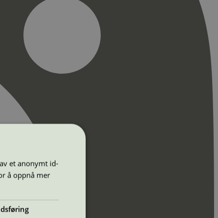
 av et anonymt id-
for å oppnå mer
dsføring