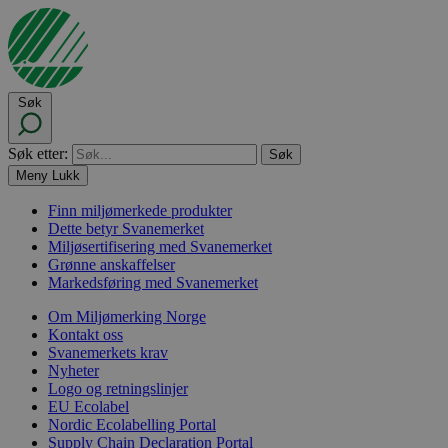
Søk
Søk etter:
Meny
Lukk
Finn miljømerkede produkter
Dette betyr Svanemerket
Miljøsertifisering med Svanemerket
Grønne anskaffelser
Markedsføring med Svanemerket
Om Miljømerking Norge
Kontakt oss
Svanemerkets krav
Nyheter
Logo og retningslinjer
EU Ecolabel
Nordic Ecolabelling Portal
Supply Chain Declaration Portal