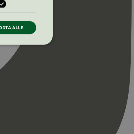
ODTA ALLE
ontoadministrasjon.
re begynnelsen på
er. Den inneholder
re begynnelsen på
er. Den inneholder