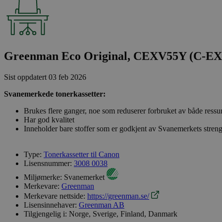
Greenman Eco Original, CEXV55Y (C-E
Sist oppdatert
03 feb 2026
Svanemerkede tonerkassetter:
Brukes flere ganger, noe som reduserer forbruket av både ressu
Har god kvalitet
Inneholder bare stoffer som er godkjent av Svanemerkets streng
Type:
Tonerkassetter til Canon
Lisensnummer:
3008 0038
Miljømerke:
Svanemerket
Merkevare:
Greenman
Merkevare nettside:
https://greenman.se/
Lisensinnehaver:
Greenman AB
Tilgjengelig i:
Norge, Sverige, Finland, Danmark