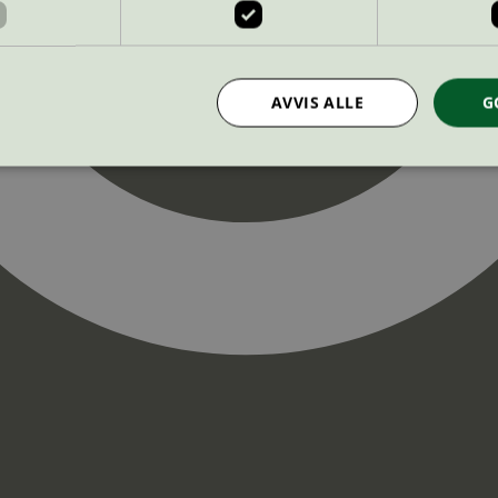
AVVIS ALLE
G
Strengt nødvendig
Statistikk
Markedsføring
nformasjonskapsler tillater kjernefunksjoner på nettstedet, som brukerinnlogging og k
rukes riktig uten strengt nødvendige informasjonskapsler.
Provider
/
Utløpsdato
Beskrivelse
Domene
InProgress
29
Cookien er satt slik at Hotjar kan spo
Hotjar Ltd
minutter
brukerens reise for et totalt antall økt
.svanemerket.no
54
ingen identifiserbar informasjon.
sekunder
29
Cookien er satt slik at Hotjar kan spo
Hotjar Ltd
minutter
brukerens reise for et totalt antall økt
.svanemerket.no
54
ingen identifiserbar informasjon.
sekunder