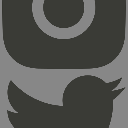
Markedsføring
Strengt nødvendige informasjonskapsler tillater
kjernefunksjoner på nettstedet, som
brukerinnlogging og kontoadministrasjon.
Nettstedet kan ikke brukes riktig uten strengt
nødvendige informasjonskapsler.
Provider
/
Navn
Utløpsdato
Domene
_hjAbsoluteSessionInProgress
29
Hotjar Ltd
minutter
.svanemerket.no
54
sekunder
_hjFirstSeen
29
Hotjar Ltd
minutter
.svanemerket.no
54
sekunder
pageviewCount
.svanemerket.no
Sesjon