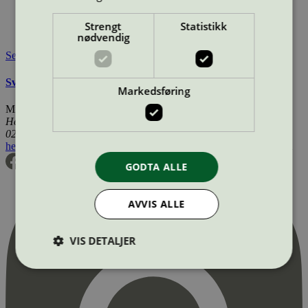
Merkevare nettside:
https://greenman.se/
Lisensinnehaver:
Greenman AB
Strengt
Statistikk
Tilgjengelig i:
Norge, Sverige, Finland, Danmark
nødvendig
Se også
Svanemerkets krav til renoverte OEM tonerkassetter
Markedsføring
Miljømerking Norge
Henrik Ibsens gate 20
0255 Oslo
hei@svanemerket.no
Tlf:
24 14 46 00
Org. nr: 971 279 362 MVA
GODTA ALLE
AVVIS ALLE
VIS DETALJER
Strengt nødvendig
Statistikk