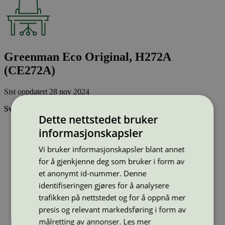
Greenman Eco Original, H272A
(CE272A)
Sist oppdatert
28 nov 2024
Svanemerkede tonerkassetter:
Dette nettstedet bruker
Brukes flere ganger, noe som reduserer forbruket av både
informasjonskapsler
ressurser og energi og som skaper mindre avfall
Har god kvalitet
Vi bruker informasjonskapsler blant annet
Inneholder bare stoffer som er godkjent av Svanemerkets
for å gjenkjenne deg som bruker i form av
strenge kjemikaliekontroll
et anonymt id-nummer. Denne
identifiseringen gjøres for å analysere
Type:
Tonerkassetter til HP
trafikken på nettstedet og for å oppnå mer
Lisensnummer:
3008 0038
presis og relevant markedsføring i form av
Miljømerke:
Svanemerket
Merkevare:
Greenman
målretting av annonser.
Les mer