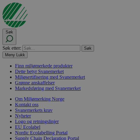
Søk
Søk etter:
Meny
Lukk
Finn miljømerkede produkter
Dette betyr Svanemerket
Miljøsertifisering med Svanemerket
Grønne anskaffelser
Markedsføring med Svanemerket
Om Miljømerking Norge
Kontakt oss
Svanemerkets krav
Nyheter
Logo og retningslinjer
EU Ecolabel
Nordic Ecolabelling Portal
Supply Chain Declaration Portal