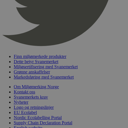
nelapi-product-archive-filters
svanemerket.no
4 dager 4
timer
nelapi-last-visited-category
svanemerket.no
4 dager 4
timer
wordpress_test_cookie
Sesjon
Automattic
Inc.
svanemerket.no
Finn miljømerkede produkter
_hjIncludedInPageviewSample
2 minutter
Hotjar Ltd
Dette betyr Svanemerket
svanemerket.no
Miljøsertifisering med Svanemerket
Grønne anskaffelser
Markedsføring med Svanemerket
Om Miljømerking Norge
Kontakt oss
Svanemerkets krav
Nyheter
Logo og retningslinjer
EU Ecolabel
Nordic Ecolabelling Portal
Provider
/
Navn
Utløpsdato
Beskrivelse
Domene
Supply Chain Declaration Portal
English website