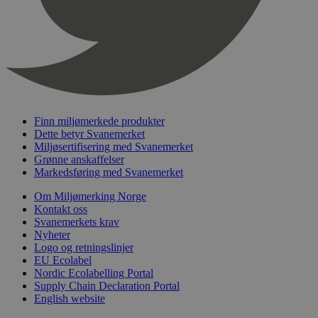
nelapi-product-archive-filters
svanemerket.no
4 dager 4
timer
nelapi-last-visited-category
svanemerket.no
4 dager 4
timer
wordpress_test_cookie
Sesjon
Automattic
Inc.
svanemerket.no
Finn miljømerkede produkter
Dette betyr Svanemerket
_hjIncludedInPageviewSample
2 minutter
Hotjar Ltd
Miljøsertifisering med Svanemerket
svanemerket.no
Grønne anskaffelser
Markedsføring med Svanemerket
Om Miljømerking Norge
Kontakt oss
Svanemerkets krav
Nyheter
Logo og retningslinjer
EU Ecolabel
Nordic Ecolabelling Portal
Provider
/
Supply Chain Declaration Portal
Navn
Utløpsdato
Beskrivelse
Domene
English website
_gat_UA-
.svanemerket.no
54
Dette er en 
Provider
/