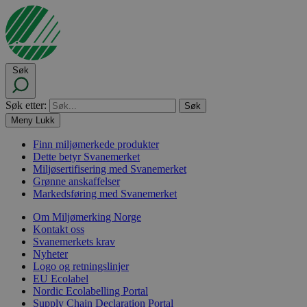
Søk
Søk etter:
Meny
Lukk
Finn miljømerkede produkter
Dette betyr Svanemerket
Miljøsertifisering med Svanemerket
Grønne anskaffelser
Markedsføring med Svanemerket
Om Miljømerking Norge
Kontakt oss
Svanemerkets krav
Nyheter
Logo og retningslinjer
EU Ecolabel
Nordic Ecolabelling Portal
Supply Chain Declaration Portal