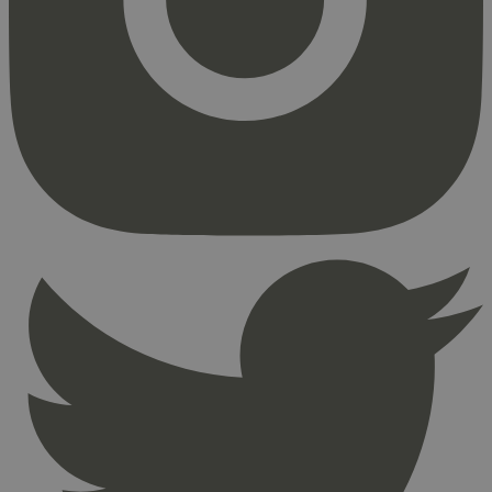
Strengt nødvendige informasjonskapsler tillater
kjernefunksjoner på nettstedet, som
brukerinnlogging og kontoadministrasjon.
Nettstedet kan ikke brukes riktig uten strengt
nødvendige informasjonskapsler.
Provider
/
Navn
Utløpsdato
Domene
_hjAbsoluteSessionInProgress
29
Hotjar Ltd
minutter
.svanemerket.no
54
sekunder
_hjFirstSeen
29
Hotjar Ltd
minutter
.svanemerket.no
54
sekunder
pageviewCount
.svanemerket.no
Sesjon