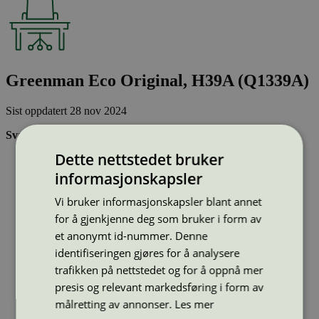
Greenman Eco Original, H39A (Q1339A)
Sist oppdatert
28 nov 2024
Svanemerkede tonerkassetter:
Dette nettstedet bruker
Brukes flere ganger, noe som reduserer forbruket av både
ressurser og energi og som skaper mindre avfall
informasjonskapsler
Har god kvalitet
Inneholder bare stoffer som er godkjent av Svanemerkets
Vi bruker informasjonskapsler blant annet
strenge kjemikaliekontroll
for å gjenkjenne deg som bruker i form av
et anonymt id-nummer. Denne
Type:
Tonerkassetter til HP
identifiseringen gjøres for å analysere
Lisensnummer:
3008 0038
trafikken på nettstedet og for å oppnå mer
Miljømerke:
Svanemerket
presis og relevant markedsføring i form av
Merkevare:
Greenman
målretting av annonser.
Les mer
Merkevare nettside:
https://greenman.se/