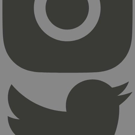
Markedsføring
Strengt nødvendige informasjonskapsler tillater
kjernefunksjoner på nettstedet, som
brukerinnlogging og kontoadministrasjon.
Nettstedet kan ikke brukes riktig uten strengt
nødvendige informasjonskapsler.
Provider
/
Navn
Utløpsdato
Domene
_hjAbsoluteSessionInProgress
29
Hotjar Ltd
minutter
.svanemerket.no
54
sekunder
_hjFirstSeen
29
Hotjar Ltd
minutter
.svanemerket.no
54
sekunder
pageviewCount
.svanemerket.no
Sesjon