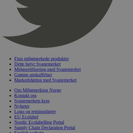
nelapi-product-archive-filters
svanemerket.no
4 dager 4
timer
nelapi-last-visited-category
svanemerket.no
4 dager 4
timer
wordpress_test_cookie
Sesjon
Automattic
Inc.
svanemerket.no
Finn miljømerkede produkter
_hjIncludedInPageviewSample
2 minutter
Hotjar Ltd
Dette betyr Svanemerket
svanemerket.no
Miljøsertifisering med Svanemerket
Grønne anskaffelser
Markedsføring med Svanemerket
Om Miljømerking Norge
Kontakt oss
Svanemerkets krav
Nyheter
Logo og retningslinjer
EU Ecolabel
Nordic Ecolabelling Portal
Provider
/
Navn
Utløpsdato
Beskrivelse
Domene
Supply Chain Declaration Portal
English website