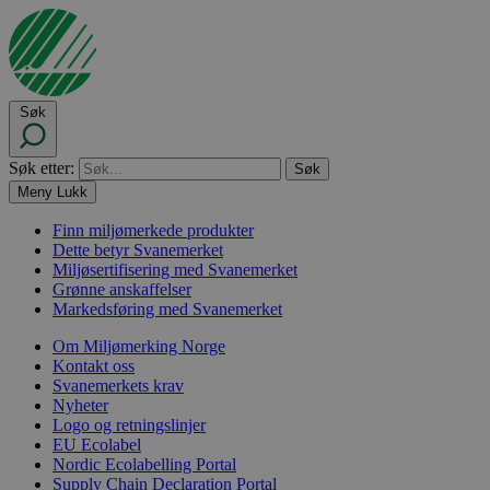
Søk
Søk etter:
Meny
Lukk
Finn miljømerkede produkter
Dette betyr Svanemerket
Miljøsertifisering med Svanemerket
Grønne anskaffelser
Markedsføring med Svanemerket
Om Miljømerking Norge
Kontakt oss
Svanemerkets krav
Nyheter
Logo og retningslinjer
EU Ecolabel
Nordic Ecolabelling Portal
Supply Chain Declaration Portal