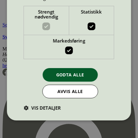
Merkevare nettside:
https://greenman.se/
Lisensinnehaver:
Greenman AB
Strengt
Statistikk
Tilgjengelig i:
Norge, Sverige, Finland, Danmark
nødvendig
Se også
Svanemerkets krav til renoverte OEM tonerkassetter
Markedsføring
Miljømerking Norge
Henrik Ibsens gate 20
0255 Oslo
hei@svanemerket.no
Tlf:
24 14 46 00
Org. nr: 971 279 362 MVA
GODTA ALLE
AVVIS ALLE
VIS DETALJER
Strengt nødvendig
Statistikk