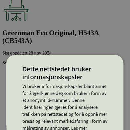
Greenman Eco Original, H543A
(CB543A)
Sist oppdatert
28 nov 2024
Svanemerkede tonerkassetter:
Dette nettstedet bruker
Brukes flere ganger, noe som reduserer forbruket av både
informasjonskapsler
ressurser og energi og som skaper mindre avfall
Har god kvalitet
Vi bruker informasjonskapsler blant annet
Inneholder bare stoffer som er godkjent av Svanemerkets
for å gjenkjenne deg som bruker i form av
strenge kjemikaliekontroll
et anonymt id-nummer. Denne
identifiseringen gjøres for å analysere
Type:
Tonerkassetter til HP
trafikken på nettstedet og for å oppnå mer
Lisensnummer:
3008 0038
presis og relevant markedsføring i form av
Miljømerke:
Svanemerket
Merkevare:
Greenman
målretting av annonser.
Les mer