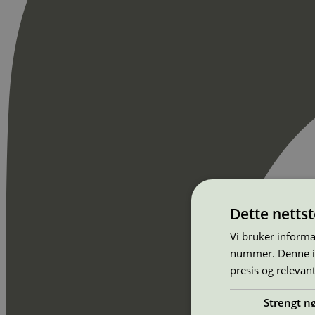
Dette netts
Vi bruker informa
nummer. Denne ide
presis og relevan
Strengt n