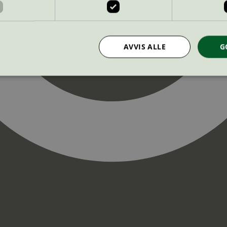
AVVIS ALLE
G
Strengt nødvendig
Statistikk
Markedsføring
nformasjonskapsler tillater kjernefunksjoner på nettstedet, som brukerinnlogging og k
rukes riktig uten strengt nødvendige informasjonskapsler.
Provider
/
Utløpsdato
Beskrivelse
Domene
InProgress
29
Cookien er satt slik at Hotjar kan spo
Hotjar Ltd
minutter
brukerens reise for et totalt antall økt
.svanemerket.no
54
ingen identifiserbar informasjon.
sekunder
29
Cookien er satt slik at Hotjar kan spo
Hotjar Ltd
minutter
brukerens reise for et totalt antall økt
.svanemerket.no
54
ingen identifiserbar informasjon.
sekunder