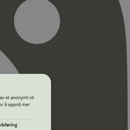
 av et anonymt id-
for å oppnå mer
dsføring