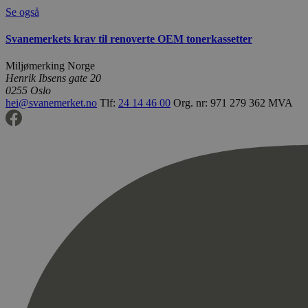
Se også
Svanemerkets krav til renoverte OEM tonerkassetter
Miljømerking Norge
Henrik Ibsens gate 20
0255 Oslo
hei@svanemerket.no
Tlf:
24 14 46 00
Org. nr: 971 279 362 MVA