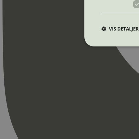
VIS DETALJER
Strengt nødvendige i
Nettstedet kan ikke b
Navn
_hjAbsoluteSession
_hjFirstSeen