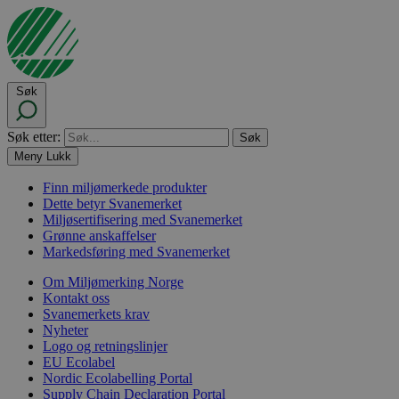
Søk
Søk etter:
Meny
Lukk
Finn miljømerkede produkter
Dette betyr Svanemerket
Miljøsertifisering med Svanemerket
Grønne anskaffelser
Markedsføring med Svanemerket
Om Miljømerking Norge
Kontakt oss
Svanemerkets krav
Nyheter
Logo og retningslinjer
EU Ecolabel
Nordic Ecolabelling Portal
Supply Chain Declaration Portal