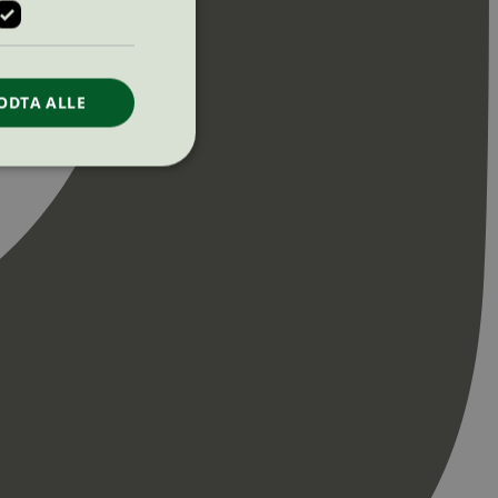
ODTA ALLE
ontoadministrasjon.
re begynnelsen på
er. Den inneholder
re begynnelsen på
er. Den inneholder