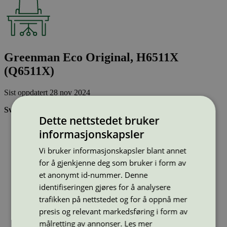
Greenman Eco Original, H6511X
(Q6511X)
Sist oppdatert
28 nov 2024
Svanemerkede tonerkassetter:
Dette nettstedet bruker
Brukes flere ganger, noe som reduserer forbruket av både
informasjonskapsler
ressurser og energi og som skaper mindre avfall
Har god kvalitet
Vi bruker informasjonskapsler blant annet
Inneholder bare stoffer som er godkjent av Svanemerkets
for å gjenkjenne deg som bruker i form av
strenge kjemikaliekontroll
et anonymt id-nummer. Denne
identifiseringen gjøres for å analysere
Type:
Tonerkassetter til HP
trafikken på nettstedet og for å oppnå mer
Lisensnummer:
3008 0038
presis og relevant markedsføring i form av
Miljømerke:
Svanemerket
Merkevare:
Greenman
målretting av annonser.
Les mer