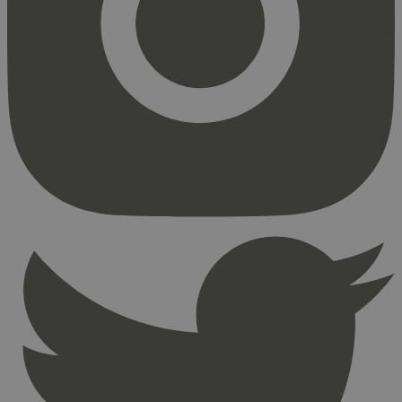
Markedsføring
Strengt nødvendige informasjonskapsler tillater
kjernefunksjoner på nettstedet, som
brukerinnlogging og kontoadministrasjon.
Nettstedet kan ikke brukes riktig uten strengt
nødvendige informasjonskapsler.
Provider
/
Navn
Utløpsdato
Domene
_hjAbsoluteSessionInProgress
29
Hotjar Ltd
minutter
.svanemerket.no
54
sekunder
_hjFirstSeen
29
Hotjar Ltd
minutter
.svanemerket.no
54
sekunder
pageviewCount
.svanemerket.no
Sesjon