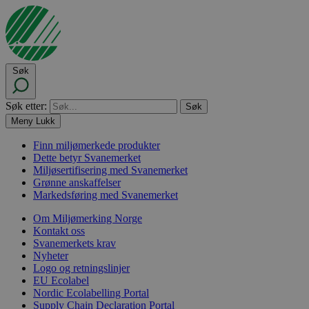
Søk
Søk etter:
Meny
Lukk
Finn miljømerkede produkter
Dette betyr Svanemerket
Miljøsertifisering med Svanemerket
Grønne anskaffelser
Markedsføring med Svanemerket
Om Miljømerking Norge
Kontakt oss
Svanemerkets krav
Nyheter
Logo og retningslinjer
EU Ecolabel
Nordic Ecolabelling Portal
Supply Chain Declaration Portal