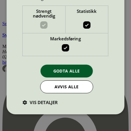
Merkevare nettside:
https://greenman.se/
Lisensinnehaver:
Greenman AB
Strengt
Statistikk
Tilgjengelig i:
Norge, Sverige, Finland, Danmark
nødvendig
Se også
Svanemerkets krav til renoverte OEM tonerkassetter
Markedsføring
Miljømerking Norge
Henrik Ibsens gate 20
0255 Oslo
hei@svanemerket.no
Tlf:
24 14 46 00
Org. nr: 971 279 362 MVA
GODTA ALLE
AVVIS ALLE
VIS DETALJER
Strengt nødvendig
Statistikk