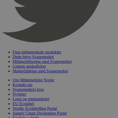
nelapi-product-archive-filters
svanemerket.no
4 dager 4
timer
nelapi-last-visited-category
svanemerket.no
4 dager 4
timer
wordpress_test_cookie
Sesjon
Automattic
Inc.
svanemerket.no
Finn miljømerkede produkter
_hjIncludedInPageviewSample
2 minutter
Hotjar Ltd
Dette betyr Svanemerket
svanemerket.no
Miljøsertifisering med Svanemerket
Grønne anskaffelser
Markedsføring med Svanemerket
Om Miljømerking Norge
Kontakt oss
Svanemerkets krav
Nyheter
Logo og retningslinjer
EU Ecolabel
Nordic Ecolabelling Portal
Provider
/
Navn
Utløpsdato
Beskrivelse
Domene
Supply Chain Declaration Portal
English website