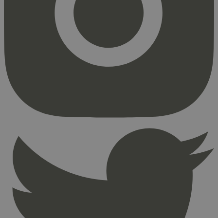
Markedsføring
Strengt nødvendige informasjonskapsler tillater
kjernefunksjoner på nettstedet, som
brukerinnlogging og kontoadministrasjon.
Nettstedet kan ikke brukes riktig uten strengt
nødvendige informasjonskapsler.
Provider
/
Navn
Utløpsdato
Domene
_hjAbsoluteSessionInProgress
29
Hotjar Ltd
minutter
.svanemerket.no
54
sekunder
_hjFirstSeen
29
Hotjar Ltd
minutter
.svanemerket.no
54
sekunder
pageviewCount
.svanemerket.no
Sesjon