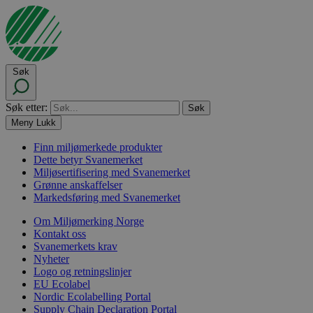
Søk
Søk etter:
Meny
Lukk
Finn miljømerkede produkter
Dette betyr Svanemerket
Miljøsertifisering med Svanemerket
Grønne anskaffelser
Markedsføring med Svanemerket
Om Miljømerking Norge
Kontakt oss
Svanemerkets krav
Nyheter
Logo og retningslinjer
EU Ecolabel
Nordic Ecolabelling Portal
Supply Chain Declaration Portal