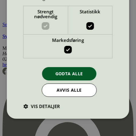
Merkevare nettside:
https://greenman.se/
Lisensinnehaver:
Greenman AB
Strengt
Statistikk
Tilgjengelig i:
Norge, Sverige, Finland, Danmark
nødvendig
Se også
Svanemerkets krav til renoverte OEM tonerkassetter
Markedsføring
Miljømerking Norge
Henrik Ibsens gate 20
0255 Oslo
hei@svanemerket.no
Tlf:
24 14 46 00
Org. nr: 971 279 362 MVA
GODTA ALLE
AVVIS ALLE
VIS DETALJER
Strengt nødvendig
Statistikk