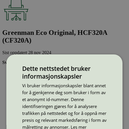
Greenman Eco Original, HCF320A
(CF320A)
Sist oppdatert
28 nov 2024
Svanemerkede tonerkassetter:
Dette nettstedet bruker
Brukes flere ganger, noe som reduserer forbruket av både
informasjonskapsler
ressurser og energi og som skaper mindre avfall
Har god kvalitet
Vi bruker informasjonskapsler blant annet
Inneholder bare stoffer som er godkjent av Svanemerkets
for å gjenkjenne deg som bruker i form av
strenge kjemikaliekontroll
et anonymt id-nummer. Denne
identifiseringen gjøres for å analysere
Type:
Tonerkassetter til HP
trafikken på nettstedet og for å oppnå mer
Lisensnummer:
3008 0038
presis og relevant markedsføring i form av
Miljømerke:
Svanemerket
Merkevare:
Greenman
målretting av annonser.
Les mer