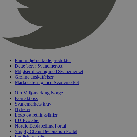
nelapi-product-archive-filters
svanemerket.no
4 dager 4
timer
nelapi-last-visited-category
svanemerket.no
4 dager 4
timer
wordpress_test_cookie
Sesjon
Automattic
Inc.
svanemerket.no
Finn miljømerkede produkter
_hjIncludedInPageviewSample
2 minutter
Hotjar Ltd
Dette betyr Svanemerket
svanemerket.no
Miljøsertifisering med Svanemerket
Grønne anskaffelser
Markedsføring med Svanemerket
Om Miljømerking Norge
Kontakt oss
Svanemerkets krav
Nyheter
Logo og retningslinjer
EU Ecolabel
Nordic Ecolabelling Portal
Provider
/
Navn
Utløpsdato
Beskrivelse
Domene
Supply Chain Declaration Portal
English website