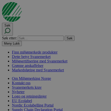
Søk
Søk etter:
Meny
Lukk
Finn miljømerkede produkter
Dette betyr Svanemerket
Miljøsertifisering med Svanemerket
Grønne anskaffelser
Markedsføring med Svanemerket
Om Miljømerking Norge
Kontakt oss
Svanemerkets krav
Nyheter
Logo og retningslinjer
EU Ecolabel
Nordic Ecolabelling Portal
Supply Chain Declaration Portal