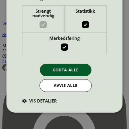
Merkevare nettside:
https://greenman.se/
Lisensinnehaver:
Greenman AB
Strengt
Statistikk
Tilgjengelig i:
Norge, Sverige, Finland, Danmark
nødvendig
Se også
Svanemerkets krav til renoverte OEM tonerkassetter
Markedsføring
Miljømerking Norge
Henrik Ibsens gate 20
0255 Oslo
hei@svanemerket.no
Tlf:
24 14 46 00
Org. nr: 971 279 362 MVA
GODTA ALLE
AVVIS ALLE
VIS DETALJER
Strengt nødvendig
Statistikk