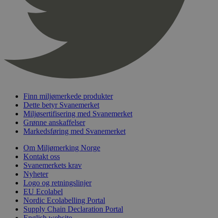
nelapi-product-archive-filters
svanemerket.no
4 dager 4
timer
nelapi-last-visited-category
svanemerket.no
4 dager 4
timer
wordpress_test_cookie
Sesjon
Automattic
Inc.
svanemerket.no
Finn miljømerkede produkter
_hjIncludedInPageviewSample
2 minutter
Hotjar Ltd
Dette betyr Svanemerket
svanemerket.no
Miljøsertifisering med Svanemerket
Grønne anskaffelser
Markedsføring med Svanemerket
Om Miljømerking Norge
Kontakt oss
Svanemerkets krav
Nyheter
Logo og retningslinjer
EU Ecolabel
Nordic Ecolabelling Portal
Provider
/
Navn
Utløpsdato
Beskrivelse
Domene
Supply Chain Declaration Portal
English website