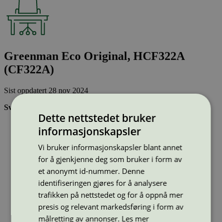
Greenman Eco Original, HCF322A
(CF322A)
Sist oppdatert
28 nov 2024
Svanemerkede tonerkassetter:
Dette nettstedet bruker
Brukes flere ganger, noe som reduserer forbruket av både
informasjonskapsler
ressurser og energi og som skaper mindre avfall
Har god kvalitet
Vi bruker informasjonskapsler blant annet
Inneholder bare stoffer som er godkjent av Svanemerkets
for å gjenkjenne deg som bruker i form av
strenge kjemikaliekontroll
et anonymt id-nummer. Denne
identifiseringen gjøres for å analysere
Type:
Tonerkassetter til HP
trafikken på nettstedet og for å oppnå mer
Lisensnummer:
3008 0038
presis og relevant markedsføring i form av
Miljømerke:
Svanemerket
Merkevare:
Greenman
målretting av annonser.
Les mer