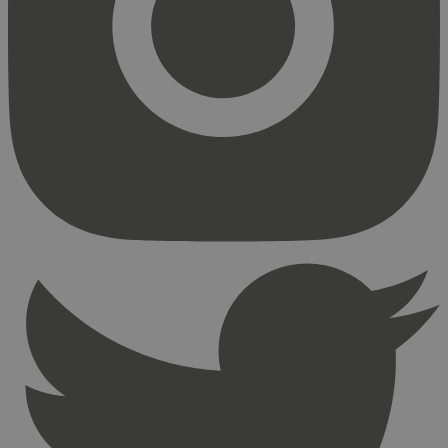
Markedsføring
Strengt nødvendige informasjonskapsler tillater
kjernefunksjoner på nettstedet, som
brukerinnlogging og kontoadministrasjon.
Nettstedet kan ikke brukes riktig uten strengt
nødvendige informasjonskapsler.
Provider
/
Navn
Utløpsdato
Domene
_hjAbsoluteSessionInProgress
29
Hotjar Ltd
minutter
.svanemerket.no
54
sekunder
_hjFirstSeen
29
Hotjar Ltd
minutter
.svanemerket.no
54
sekunder
pageviewCount
.svanemerket.no
Sesjon