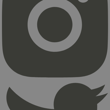
Strengt nødvendig
Statistikk
Markedsføring
Strengt nødvendige informasjonskapsler tillater
kjernefunksjoner på nettstedet, som
brukerinnlogging og kontoadministrasjon.
Nettstedet kan ikke brukes riktig uten strengt
nødvendige informasjonskapsler.
Provider
/
Navn
Utløpsdato
Domene
_hjAbsoluteSessionInProgress
29
Hotjar Ltd
minutter
.svanemerket.no
54
sekunder
_hjFirstSeen
29
Hotjar Ltd
minutter
.svanemerket.no
54
sekunder