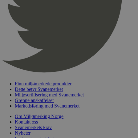
pageviewCount
.svanemerket.no
Sesjon
nelapi-product-archive-filters
svanemerket.no
4 dager 4
timer
nelapi-last-visited-category
svanemerket.no
4 dager 4
timer
wordpress_test_cookie
Sesjon
Automattic
Inc.
svanemerket.no
_hjIncludedInPageviewSample
2 minutter
Hotjar Ltd
svanemerket.no
Finn miljømerkede produkter
Dette betyr Svanemerket
Miljøsertifisering med Svanemerket
Grønne anskaffelser
Markedsføring med Svanemerket
Om Miljømerking Norge
Kontakt oss
Svanemerkets krav
Nyheter