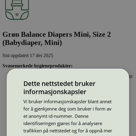
Grøn Balance Diapers Mini, Size 2
(Babydiaper, Mini)
Sist oppdatert
17 des 2025
Svanemerkede hygieneprodukter:
Inneholder stoffer som har gjennomgått Svanemerkets strenge
kjemikaliekontroll, som tar hensyn til både helse og miljø.
Dette nettstedet bruker
Parfyme eller andre duftstoffer er ikke tillatt.
informasjonskapsler
Inkontinensprodukter kan inneholde lukthemmende stoffer.
Dersom hygieneproduktet inneholder bomull, skal denne
Vi bruker informasjonskapsler blant annet
være økologisk og ikke klorbleket. Bomullspinner kan ikke
for å gjenkjenne deg som bruker i form av
ha pinner av plast.
et anonymt id-nummer. Denne
identifiseringen gjøres for å analysere
Type:
Bleier
trafikken på nettstedet og for å oppnå mer
Lisensnummer:
5023 0055