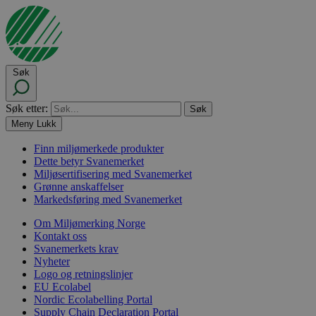
Søk
Søk etter:
Meny
Lukk
Finn miljømerkede produkter
Dette betyr Svanemerket
Miljøsertifisering med Svanemerket
Grønne anskaffelser
Markedsføring med Svanemerket
Om Miljømerking Norge
Kontakt oss
Svanemerkets krav
Nyheter
Logo og retningslinjer
EU Ecolabel
Nordic Ecolabelling Portal
Supply Chain Declaration Portal