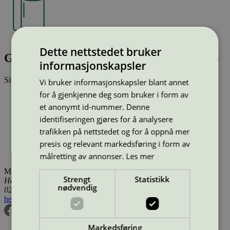
Dette nettstedet bruker
GVS Tapira 3 ply Toilet Paper (7730023)
informasjonskapsler
Sist oppdatert
20 des 2024
Vi bruker informasjonskapsler blant annet
for å gjenkjenne deg som bruker i form av
Type:
Away from Home
et anonymt id-nummer. Denne
Lisensnummer:
SE/004/001
Miljømerke:
EU Ecolabel
identifiseringen gjøres for å analysere
Lisensinnehaver:
Essity Hygiene and Health AB
trafikken på nettstedet og for å oppnå mer
Lisensinnehaver nettside:
http://www.essity.com
presis og relevant markedsføring i form av
Tilgjengelig i:
Island, Norge, Sverige, Finland, Danmark,
Utenfor Norden
målretting av annonser.
Les mer
Miljømerking Norge
Strengt
Statistikk
Henrik Ibsens gate 20
nødvendig
0255 Oslo
hei@svanemerket.no
Tlf:
24 14 46 00
Org. nr: 971 279 362 MVA
Markedsføring