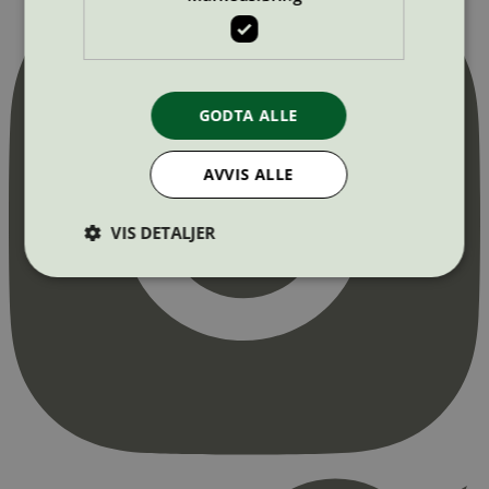
GODTA ALLE
AVVIS ALLE
VIS DETALJER
Strengt nødvendig
Statistikk
Markedsføring
Strengt nødvendige informasjonskapsler tillater
kjernefunksjoner på nettstedet, som
brukerinnlogging og kontoadministrasjon.
Nettstedet kan ikke brukes riktig uten strengt
nødvendige informasjonskapsler.