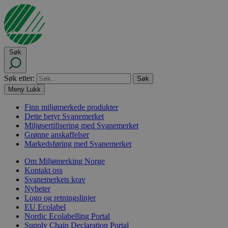
Søk
Søk etter:
Meny
Lukk
Finn miljømerkede produkter
Dette betyr Svanemerket
Miljøsertifisering med Svanemerket
Grønne anskaffelser
Markedsføring med Svanemerket
Om Miljømerking Norge
Kontakt oss
Svanemerkets krav
Nyheter
Logo og retningslinjer
EU Ecolabel
Nordic Ecolabelling Portal
Supply Chain Declaration Portal