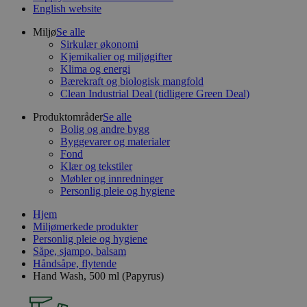
English website
Miljø
Se alle
Sirkulær økonomi
Kjemikalier og miljøgifter
Klima og energi
Bærekraft og biologisk mangfold
Clean Industrial Deal (tidligere Green Deal)
Produktområder
Se alle
Bolig og andre bygg
Byggevarer og materialer
Fond
Klær og tekstiler
Møbler og innredninger
Personlig pleie og hygiene
Hjem
Miljømerkede produkter
Personlig pleie og hygiene
Såpe, sjampo, balsam
Håndsåpe, flytende
Hand Wash, 500 ml (Papyrus)