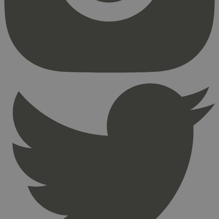
Strengt nødvendige informasjonskapsler tillater
kjernefunksjoner på nettstedet, som
brukerinnlogging og kontoadministrasjon.
Nettstedet kan ikke brukes riktig uten strengt
nødvendige informasjonskapsler.
Provider
/
Navn
Utløpsdato
Domene
_hjAbsoluteSessionInProgress
29
Hotjar Ltd
minutter
.svanemerket.no
54
sekunder
_hjFirstSeen
29
Hotjar Ltd
minutter
.svanemerket.no
54
sekunder
pageviewCount
.svanemerket.no
Sesjon
nelapi-product-archive-filters
svanemerket.no
4 dager 4
timer