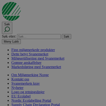
Søk
Søk etter:
Meny
Lukk
Finn miljømerkede produkter
Dette betyr Svanemerket
Miljøsertifisering med Svanemerket
Grønne anskaffelser
Markedsføring med Svanemerket
Om Miljømerking Norge
Kontakt oss
Svanemerkets krav
Nyheter
Logo og retningslinjer
EU Ecolabel
Nordic Ecolabelling Portal
Supply Chain Declaration Portal