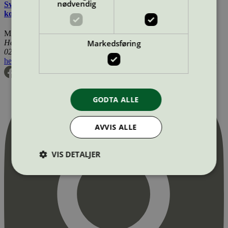
nødvendig
Svanemerkets krav til hudpleie, solkrem, såpe og andre
kosmetiske produkter
Miljømerking Norge
Markedsføring
Henrik Ibsens gate 20
0255 Oslo
hei@svanemerket.no
Tlf:
24 14 46 00
Org. nr: 971 279 362 MVA
GODTA ALLE
AVVIS ALLE
VIS DETALJER
Strengt nødvendig
Statistikk
Markedsføring