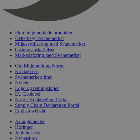
nelapi-last-visited-category
svanemerket.no
4 dager 4
timer
wordpress_test_cookie
Sesjon
Automattic
Inc.
svanemerket.no
Finn miljømerkede produkter
Dette betyr Svanemerket
Miljøsertifisering med Svanemerket
Grønne anskaffelser
_hjIncludedInPageviewSample
2 minutter
Hotjar Ltd
svanemerket.no
Markedsføring med Svanemerket
Om Miljømerking Norge
Kontakt oss
Svanemerkets krav
Nyheter
Logo og retningslinjer
EU Ecolabel
Nordic Ecolabelling Portal
Supply Chain Declaration Portal
English website
Provider
/
Navn
Utløpsdato
Beskrivelse
Domene
Arrangementer
Høringer
_gat_UA-
.svanemerket.no
54
Dette er en 
Provider
/
Navn
Utløpsdato
Beskrivels
33776333-1
sekunder
informasjons
Jobb hos oss
Domene
Google Analyt
Nyhetsbrev