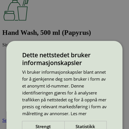
Hand Wash, 500 ml (Papyrus)
Sist oppdatert
11 mar 2026
Dette nettstedet bruker
Strekkode (GTIN):
7318761073892
informasjonskapsler
Vis alle GTIN
Vis færre GTIN
Type:
Håndsåpe, flytende
Vi bruker informasjonskapsler blant annet
Lisensnummer:
5090 0136
for å gjenkjenne deg som bruker i form av
Miljømerke:
Svanemerket
et anonymt id-nummer. Denne
Merkevare:
Papyrus
identifiseringen gjøres for å analysere
Merkevare nettside:
https://www.papyrus.com/noNO/
trafikken på nettstedet og for å oppnå mer
Lisensinnehaver:
Soap Nordic A/S
Lisensinnehaver nettside:
https://soapnordic.com/
presis og relevant markedsføring i form av
Tilgjengelig i:
Norge, Sverige, Danmark
målretting av annonser.
Les mer
Se også
Strengt
Statistikk