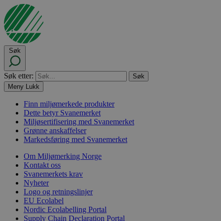
Søk
Søk etter:
Meny
Lukk
Finn miljømerkede produkter
Dette betyr Svanemerket
Miljøsertifisering med Svanemerket
Grønne anskaffelser
Markedsføring med Svanemerket
Om Miljømerking Norge
Kontakt oss
Svanemerkets krav
Nyheter
Logo og retningslinjer
EU Ecolabel
Nordic Ecolabelling Portal
Supply Chain Declaration Portal