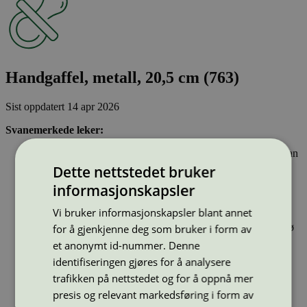
Handgaffel, metall, 20,5 cm (763)
Sist oppdatert
14 apr 2026
Svanemerkede leker:
Oppfyller mange og strenge krav til hvilke kjemikalier de kan
være laget av. For eksempel inneholder svanemerkede leker
Dette nettstedet bruker
ikke stoffer som er klassifisert som kreftfremkallende eller
informasjonskapsler
som kan skade evnen til å få barn. Tungmetaller, parfyme,
nanopartikler, ftalater og bisfenol A, B, F, S og AF er ikke
Vi bruker informasjonskapsler blant annet
tillatt.
Er produsert i tråd med ILO-konvensjonene om arbeidsmiljø
for å gjenkjenne deg som bruker i form av
et anonymt id-nummer. Denne
identifiseringen gjøres for å analysere
Type:
Leke
Lisensnummer:
3095 0008
trafikken på nettstedet og for å oppnå mer
presis og relevant markedsføring i form av
Miljømerke:
Svanemerket
Merkevare:
NYBY