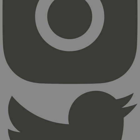
Markedsføring
Strengt nødvendige informasjonskapsler tillater
kjernefunksjoner på nettstedet, som
brukerinnlogging og kontoadministrasjon.
Nettstedet kan ikke brukes riktig uten strengt
nødvendige informasjonskapsler.
Provider
/
Navn
Utløpsdato
Domene
_hjAbsoluteSessionInProgress
29
Hotjar Ltd
minutter
.svanemerket.no
54
sekunder
_hjFirstSeen
29
Hotjar Ltd
minutter
.svanemerket.no
54
sekunder