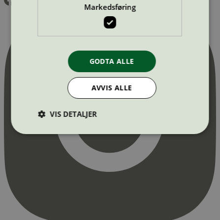
Markedsføring
GODTA ALLE
AVVIS ALLE
VIS DETALJER
Strengt nødvendig
Statistikk
Markedsføring
Strengt nødvendige informasjonskapsler tillater
kjernefunksjoner på nettstedet, som
brukerinnlogging og kontoadministrasjon.
Nettstedet kan ikke brukes riktig uten strengt
nødvendige informasjonskapsler.