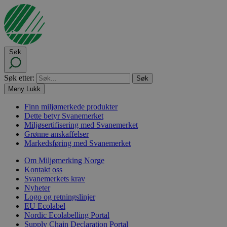
Søk
Søk etter:
Meny
Lukk
Finn miljømerkede produkter
Dette betyr Svanemerket
Miljøsertifisering med Svanemerket
Grønne anskaffelser
Markedsføring med Svanemerket
Om Miljømerking Norge
Kontakt oss
Svanemerkets krav
Nyheter
Logo og retningslinjer
EU Ecolabel
Nordic Ecolabelling Portal
Supply Chain Declaration Portal