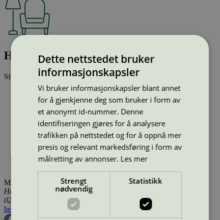
HÅG Creed 6006
Dette nettstedet bruker
informasjonskapsler
Sist oppdatert
14 jan 2026
Vi bruker informasjonskapsler blant annet
Type:
Kontormøbler, stoler (EU Ecolabel)
for å gjenkjenne deg som bruker i form av
Lisensnummer:
NOR/049/001
Miljømerke:
EU Ecolabel
et anonymt id-nummer. Denne
Merkevare:
HÅG
identifiseringen gjøres for å analysere
Merkevare nettside:
https://www.flokk.com/en/norway
trafikken på nettstedet og for å oppnå mer
Lisensinnehaver:
Flokk AS
presis og relevant markedsføring i form av
Lisensinnehaver nettside:
http://www.flokk.com
Tilgjengelig i:
Island, Norge, Sverige, Finland, Danmark,
målretting av annonser.
Les mer
Utenfor Norden
Strengt
Statistikk
Miljømerking Norge
nødvendig
Henrik Ibsens gate 20
0255 Oslo
hei@svanemerket.no
Tlf:
24 14 46 00
Org. nr: 971 279 362 MVA