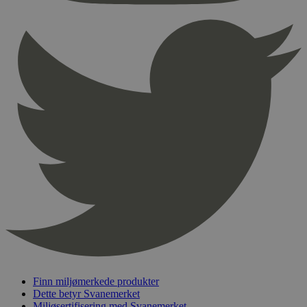
Provider
/
Navn
Utløpsdato
Domene
_hjAbsoluteSessionInProgress
29
Hotjar Ltd
minutter
.svanemerket.no
54
sekunder
_hjFirstSeen
29
Hotjar Ltd
minutter
.svanemerket.no
54
sekunder
pageviewCount
.svanemerket.no
Sesjon
nelapi-product-archive-filters
svanemerket.no
4 dager 4
timer
nelapi-last-visited-category
svanemerket.no
4 dager 4
Finn miljømerkede produkter
timer
Dette betyr Svanemerket
wordpress_test_cookie
Sesjon
Automattic
Miljøsertifisering med Svanemerket