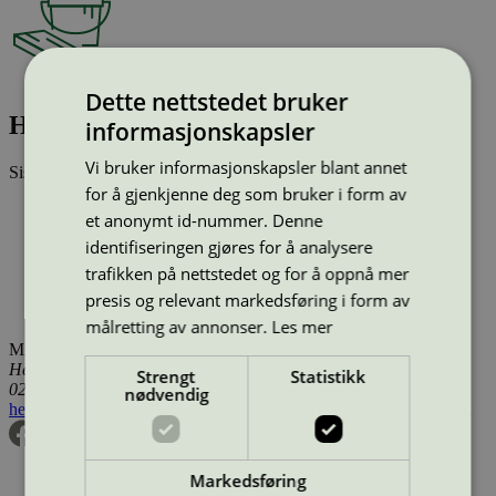
Dette nettstedet bruker
Hørpuskin 10S Målarhvitt, 3 l
informasjonskapsler
Vi bruker informasjonskapsler blant annet
Sist oppdatert
04 mar 2026
for å gjenkjenne deg som bruker i form av
Type:
Innendørsmaling (EU ecolabel)
et anonymt id-nummer. Denne
Lisensnummer:
SE/044/002
identifiseringen gjøres for å analysere
Miljømerke:
EU Ecolabel
Lisensinnehaver:
Flügger Group A/S
trafikken på nettstedet og for å oppnå mer
Lisensinnehaver nettside:
http://www.flugger.com
presis og relevant markedsføring i form av
Tilgjengelig i:
Island, Norge, Sverige, Danmark
målretting av annonser.
Les mer
Miljømerking Norge
Henrik Ibsens gate 20
Strengt
Statistikk
0255 Oslo
nødvendig
hei@svanemerket.no
Tlf:
24 14 46 00
Org. nr: 971 279 362 MVA
Markedsføring