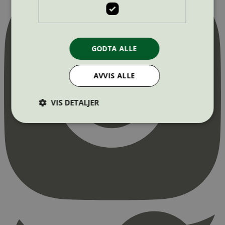
GODTA ALLE
AVVIS ALLE
VIS DETALJER
Strengt nødvendig
Statistikk
Markedsføring
Strengt nødvendige informasjonskapsler tillater
kjernefunksjoner på nettstedet, som
brukerinnlogging og kontoadministrasjon.
Nettstedet kan ikke brukes riktig uten strengt
nødvendige informasjonskapsler.
Provider
/