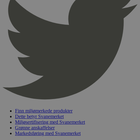
Navn
Utløpsdato
Domene
_hjAbsoluteSessionInProgress
29
Hotjar Ltd
minutter
.svanemerket.no
54
sekunder
_hjFirstSeen
29
Hotjar Ltd
minutter
.svanemerket.no
54
sekunder
pageviewCount
.svanemerket.no
Sesjon
nelapi-product-archive-filters
svanemerket.no
4 dager 4
timer
Finn miljømerkede produkter
nelapi-last-visited-category
svanemerket.no
4 dager 4
Dette betyr Svanemerket
timer
Miljøsertifisering med Svanemerket
Grønne anskaffelser
wordpress_test_cookie
Sesjon
Automattic
Markedsføring med Svanemerket
Inc.
svanemerket.no