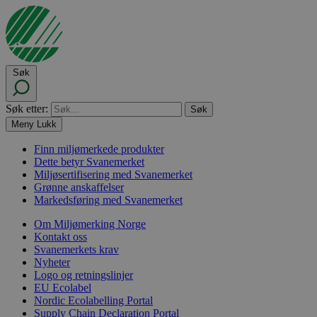
Søk
Søk etter:
Meny
Lukk
Finn miljømerkede produkter
Dette betyr Svanemerket
Miljøsertifisering med Svanemerket
Grønne anskaffelser
Markedsføring med Svanemerket
Om Miljømerking Norge
Kontakt oss
Svanemerkets krav
Nyheter
Logo og retningslinjer
EU Ecolabel
Nordic Ecolabelling Portal
Supply Chain Declaration Portal