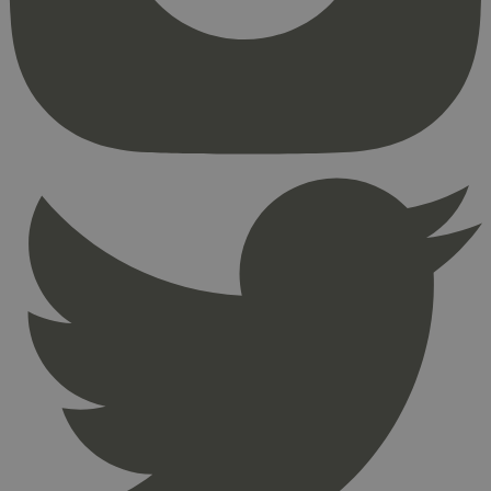
_hjFirstSeen
29
Hotjar Ltd
minutter
.svanemerket.no
54
sekunder
pageviewCount
.svanemerket.no
Sesjon
nelapi-product-archive-filters
svanemerket.no
4 dager 4
timer
nelapi-last-visited-category
svanemerket.no
4 dager 4
timer
wordpress_test_cookie
Sesjon
Automattic
Inc.
svanemerket.no
_hjIncludedInPageviewSample
2 minutter
Hotjar Ltd
svanemerket.no