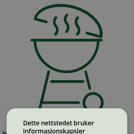
Dette nettstedet bruker
informasjonskapsler