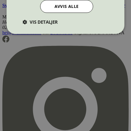
Svanemerkets krav til faste brensler og opptenningsprodukter
AVVIS ALLE
Miljømerking Norge
VIS DETALJER
Henrik Ibsens gate 20
0255 Oslo
hei@svanemerket.no
Tlf:
24 14 46 00
Org. nr: 971 279 362 MVA
Strengt nødvendig
Statistikk
Markedsføring
Strengt nødvendige informasjonskapsler tillater
kjernefunksjoner på nettstedet, som
brukerinnlogging og kontoadministrasjon.
Nettstedet kan ikke brukes riktig uten strengt
nødvendige informasjonskapsler.
Provider
/
Navn
Utløpsdato
Domene
_hjAbsoluteSessionInProgress
29
Hotjar Ltd
minutter
.svanemerket.no
54
sekunder