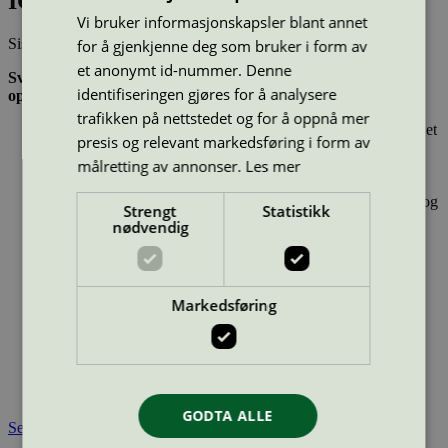
ICA Grillbriketter, 2,5 kg
Vi bruker informasjonskapsler blant annet
Sist oppdatert
21 nov 2025
for å gjenkjenne deg som bruker i form av
et anonymt id-nummer. Denne
Svanemerkede pellets, vedbriketter, grillkull og andre
identifiseringen gjøres for å analysere
opptenningsprodukter:
trafikken på nettstedet og for å oppnå mer
Er laget av fornybare materialer på en energieffektiv måte – et
presis og relevant markedsføring i form av
viktig klimatiltak
målretting av annonser.
Les mer
Trevirket kommer ikke fra ulovlig hugst, full sporbarhet til
skogen det kom fra
Er produsert i tråd med FNs konvensjoner om arbeidsmiljø og
Strengt
Statistikk
menneskerettigheter.
nødvendig
Type:
Grillbriketter
Lisensnummer:
3087 0004
Miljømerke:
Svanemerket
Markedsføring
Merkevare:
ICA
Merkevare nettside:
https://www.ica.se/
Lisensinnehaver:
Gryfskand Sp. z o.o
Lisensinnehaver nettside:
http://www.gryfskand.pl
Tilgjengelig i:
Sverige
GODTA ALLE
Se også