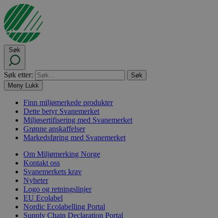
Søk
Søk etter:
Meny
Lukk
Finn miljømerkede produkter
Dette betyr Svanemerket
Miljøsertifisering med Svanemerket
Grønne anskaffelser
Markedsføring med Svanemerket
Om Miljømerking Norge
Kontakt oss
Svanemerkets krav
Nyheter
Logo og retningslinjer
EU Ecolabel
Nordic Ecolabelling Portal
Supply Chain Declaration Portal