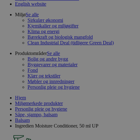
English website
Miljø
Se alle
Sirkulær økonomi
Kjemikalier og miljøgifter
Klima og energi
Bærekraft og biologisk mangfold
Clean Industrial Deal (tidligere Green Deal)
Produktområder
Se alle
Bolig og andre bygg
Byggevarer og materialer
Fond
Klær og tekstiler
Møbler og innredninger
Personlig pleie og hygiene
Hjem
Miljømerkede produkter
Personlig pleie og hygiene
Såpe, sjampo, balsam
Balsam
Ingredien Moisture Conditioner, 50 ml UP