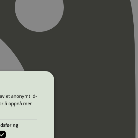
 av et anonymt id-
for å oppnå mer
dsføring