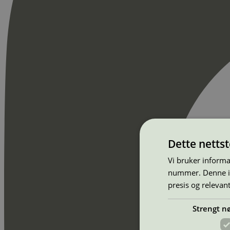
Dette netts
Vi bruker informa
nummer. Denne ide
presis og relevan
Strengt n