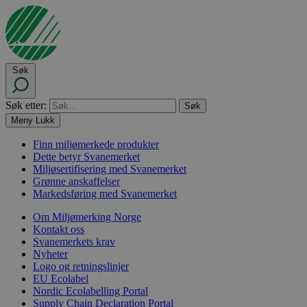
Søk
Søk etter:
Meny
Lukk
Finn miljømerkede produkter
Dette betyr Svanemerket
Miljøsertifisering med Svanemerket
Grønne anskaffelser
Markedsføring med Svanemerket
Om Miljømerking Norge
Kontakt oss
Svanemerkets krav
Nyheter
Logo og retningslinjer
EU Ecolabel
Nordic Ecolabelling Portal
Supply Chain Declaration Portal