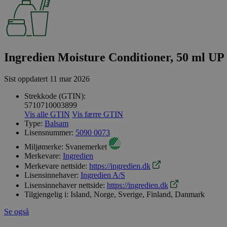
Ingredien Moisture Conditioner, 50 ml UP
Sist oppdatert
11 mar 2026
Strekkode (GTIN):
5710710003899
Vis alle GTIN
Vis færre GTIN
Type:
Balsam
Lisensnummer:
5090 0073
Miljømerke:
Svanemerket
Merkevare:
Ingredien
Merkevare nettside:
https://ingredien.dk
Lisensinnehaver:
Ingredien A/S
Lisensinnehaver nettside:
https://ingredien.dk
Tilgjengelig i:
Island, Norge, Sverige, Finland, Danmark
Se også