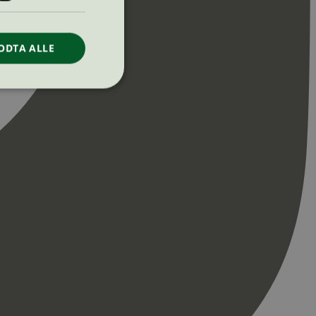
ODTA ALLE
ontoadministrasjon.
re begynnelsen på
er. Den inneholder
re begynnelsen på
er. Den inneholder