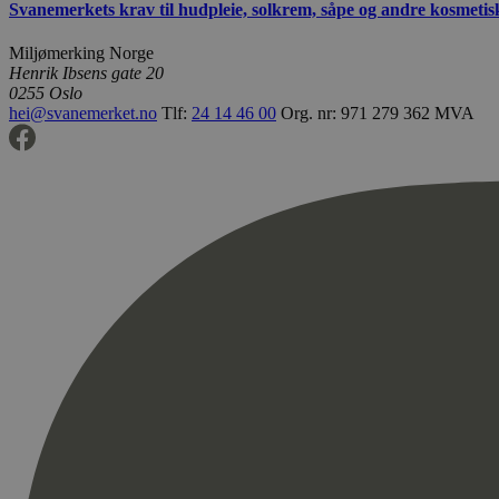
Svanemerkets krav til hudpleie, solkrem, såpe og andre kosmeti
Miljømerking Norge
Henrik Ibsens gate 20
0255 Oslo
hei@svanemerket.no
Tlf:
24 14 46 00
Org. nr: 971 279 362 MVA