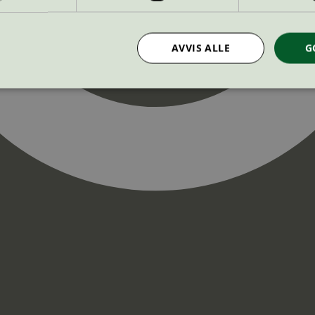
AVVIS ALLE
G
Strengt nødvendig
Statistikk
Markedsføring
nformasjonskapsler tillater kjernefunksjoner på nettstedet, som brukerinnlogging og k
rukes riktig uten strengt nødvendige informasjonskapsler.
Provider
/
Utløpsdato
Beskrivelse
Domene
InProgress
29
Cookien er satt slik at Hotjar kan spo
Hotjar Ltd
minutter
brukerens reise for et totalt antall økt
.svanemerket.no
54
ingen identifiserbar informasjon.
sekunder
29
Cookien er satt slik at Hotjar kan spo
Hotjar Ltd
minutter
brukerens reise for et totalt antall økt
.svanemerket.no
54
ingen identifiserbar informasjon.
sekunder
.svanemerket.no
Sesjon