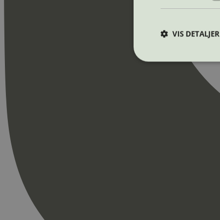
VIS DETALJER
Strengt nødvendige i
Nettstedet kan ikke b
Navn
_hjAbsoluteSession
_hjFirstSeen
pageviewCount