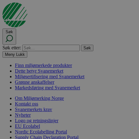
Søk
Søk etter:
Meny
Lukk
Finn miljømerkede produkter
Dette betyr Svanemerket
Miljøsertifisering med Svanemerket
Grønne anskaffelser
Markedsføring med Svanemerket
Om Miljømerking Norge
Kontakt oss
Svanemerkets krav
Nyheter
Logo og retningslinjer
EU Ecolabel
Nordic Ecolabelling Portal
Supply Chain Declaration Portal