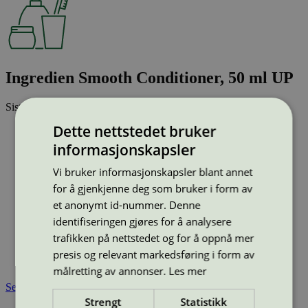
Ingredien Smooth Conditioner, 50 ml UP
Sist oppdatert
11 mar 2026
Dette nettstedet bruker
Strekkode (GTIN):
5710710004100
informasjonskapsler
Vis alle GTIN
Vis færre GTIN
Type:
Balsam
Vi bruker informasjonskapsler blant annet
Lisensnummer:
5090 0073
for å gjenkjenne deg som bruker i form av
Miljømerke:
Svanemerket
et anonymt id-nummer. Denne
Merkevare:
Ingredien
identifiseringen gjøres for å analysere
Merkevare nettside:
https://ingredien.dk
trafikken på nettstedet og for å oppnå mer
Lisensinnehaver:
Ingredien A/S
Lisensinnehaver nettside:
https://ingredien.dk
presis og relevant markedsføring i form av
Tilgjengelig i:
Island, Norge, Sverige, Finland, Danmark
målretting av annonser.
Les mer
Se også
Strengt
Statistikk