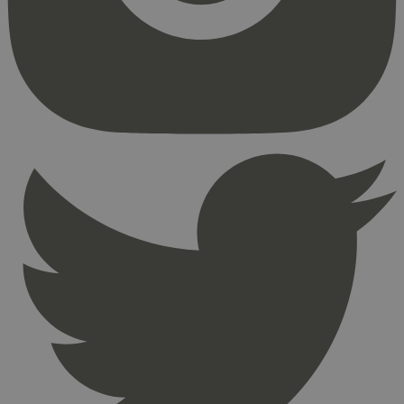
Strengt nødvendige informasjonskapsler tillater
kjernefunksjoner på nettstedet, som
brukerinnlogging og kontoadministrasjon.
Nettstedet kan ikke brukes riktig uten strengt
nødvendige informasjonskapsler.
Provider
/
Navn
Utløpsdato
Domene
_hjAbsoluteSessionInProgress
29
Hotjar Ltd
minutter
.svanemerket.no
54
sekunder
_hjFirstSeen
29
Hotjar Ltd
minutter
.svanemerket.no
54
sekunder
pageviewCount
.svanemerket.no
Sesjon
nelapi-product-archive-filters
svanemerket.no
4 dager 4
timer