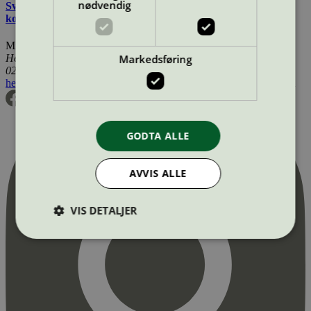
nødvendig
Svanemerkets krav til hudpleie, solkrem, såpe og andre
kosmetiske produkter
Miljømerking Norge
Markedsføring
Henrik Ibsens gate 20
0255 Oslo
hei@svanemerket.no
Tlf:
24 14 46 00
Org. nr: 971 279 362 MVA
GODTA ALLE
AVVIS ALLE
VIS DETALJER
Strengt nødvendig
Statistikk
Markedsføring