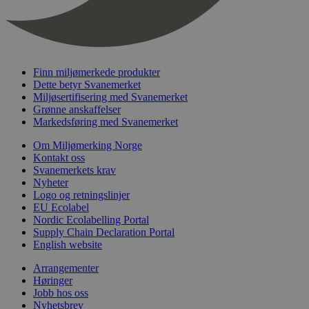
nelapi-last-visited-category
svanemerket.no
4 dager 4
timer
wordpress_test_cookie
Sesjon
Automattic
Inc.
svanemerket.no
Finn miljømerkede produkter
Dette betyr Svanemerket
Miljøsertifisering med Svanemerket
Grønne anskaffelser
_hjIncludedInPageviewSample
2 minutter
Hotjar Ltd
svanemerket.no
Markedsføring med Svanemerket
Om Miljømerking Norge
Kontakt oss
Svanemerkets krav
Nyheter
Logo og retningslinjer
EU Ecolabel
Nordic Ecolabelling Portal
Supply Chain Declaration Portal
English website
Provider
/
Navn
Utløpsdato
Beskrivelse
Domene
Arrangementer
Høringer
_gat_UA-
.svanemerket.no
54
Dette er en 
Provider
/
Navn
Utløpsdato
Beskrivels
33776333-1
sekunder
informasjons
Jobb hos oss
Domene
Google Analyt
Nyhetsbrev