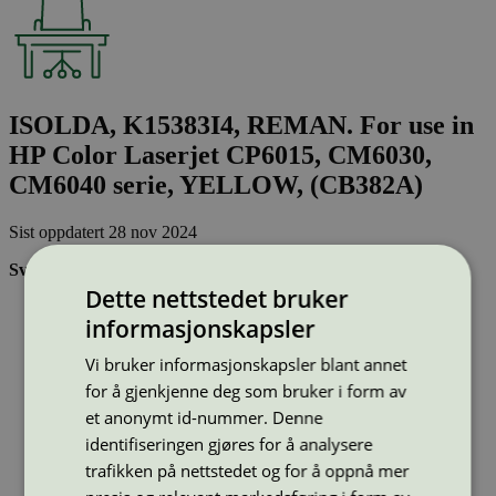
ISOLDA, K15383I4, REMAN. For use in
HP Color Laserjet CP6015, CM6030,
CM6040 serie, YELLOW, (CB382A)
Sist oppdatert
28 nov 2024
Svanemerkede tonerkassetter:
Dette nettstedet bruker
Brukes flere ganger, noe som reduserer forbruket av både
informasjonskapsler
ressurser og energi og som skaper mindre avfall
Har god kvalitet
Vi bruker informasjonskapsler blant annet
Inneholder bare stoffer som er godkjent av Svanemerkets
strenge kjemikaliekontroll
for å gjenkjenne deg som bruker i form av
et anonymt id-nummer. Denne
identifiseringen gjøres for å analysere
Type:
Tonerkassetter til HP
Lisensnummer:
3008 0041
trafikken på nettstedet og for å oppnå mer
Miljømerke:
Svanemerket