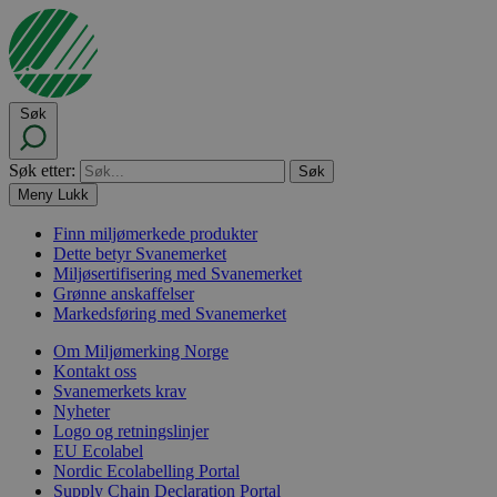
Søk
Søk etter:
Meny
Lukk
Finn miljømerkede produkter
Dette betyr Svanemerket
Miljøsertifisering med Svanemerket
Grønne anskaffelser
Markedsføring med Svanemerket
Om Miljømerking Norge
Kontakt oss
Svanemerkets krav
Nyheter
Logo og retningslinjer
EU Ecolabel
Nordic Ecolabelling Portal
Supply Chain Declaration Portal