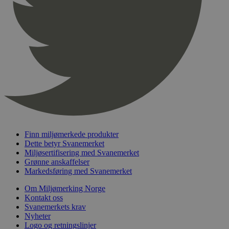
pageviewCount
.svanemerket.no
Sesjon
nelapi-product-archive-filters
svanemerket.no
4 dager 4
timer
nelapi-last-visited-category
svanemerket.no
4 dager 4
timer
wordpress_test_cookie
Sesjon
Automattic
Inc.
svanemerket.no
_hjIncludedInPageviewSample
2 minutter
Hotjar Ltd
svanemerket.no
Finn miljømerkede produkter
Dette betyr Svanemerket
Miljøsertifisering med Svanemerket
Grønne anskaffelser
Markedsføring med Svanemerket
Om Miljømerking Norge
Kontakt oss
Svanemerkets krav
Nyheter
Logo og retningslinjer
Provider
/