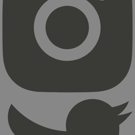
Strengt nødvendig
Statistikk
Markedsføring
Strengt nødvendige informasjonskapsler tillater
kjernefunksjoner på nettstedet, som
brukerinnlogging og kontoadministrasjon.
Nettstedet kan ikke brukes riktig uten strengt
nødvendige informasjonskapsler.
Provider
/
Navn
Utløpsdato
Domene
_hjAbsoluteSessionInProgress
29
Hotjar Ltd
minutter
.svanemerket.no
54
sekunder
_hjFirstSeen
29
Hotjar Ltd
minutter
.svanemerket.no
54
sekunder