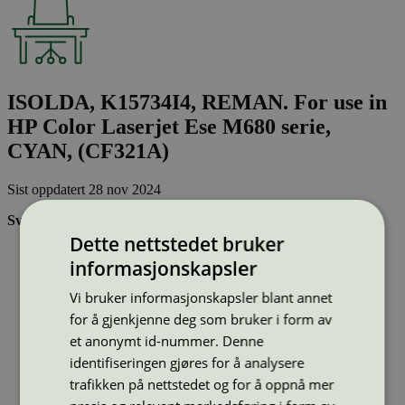
ISOLDA, K15734I4, REMAN. For use in
HP Color Laserjet Ese M680 serie,
CYAN, (CF321A)
Sist oppdatert
28 nov 2024
Svanemerkede tonerkassetter:
Dette nettstedet bruker
Brukes flere ganger, noe som reduserer forbruket av både
informasjonskapsler
ressurser og energi og som skaper mindre avfall
Har god kvalitet
Vi bruker informasjonskapsler blant annet
Inneholder bare stoffer som er godkjent av Svanemerkets
strenge kjemikaliekontroll
for å gjenkjenne deg som bruker i form av
et anonymt id-nummer. Denne
identifiseringen gjøres for å analysere
Type:
Tonerkassetter til HP
Lisensnummer:
3008 0041
trafikken på nettstedet og for å oppnå mer
Miljømerke:
Svanemerket