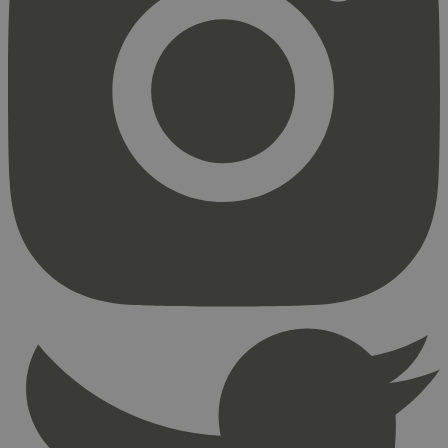
Strengt nødvendig
Statistikk
Markedsføring
Strengt nødvendige informasjonskapsler tillater
kjernefunksjoner på nettstedet, som
brukerinnlogging og kontoadministrasjon.
Nettstedet kan ikke brukes riktig uten strengt
nødvendige informasjonskapsler.
Provider
/
Navn
Utløpsdato
Domene
_hjAbsoluteSessionInProgress
29
Hotjar Ltd
minutter
.svanemerket.no
54
sekunder
_hjFirstSeen
29
Hotjar Ltd
minutter
.svanemerket.no
54
sekunder