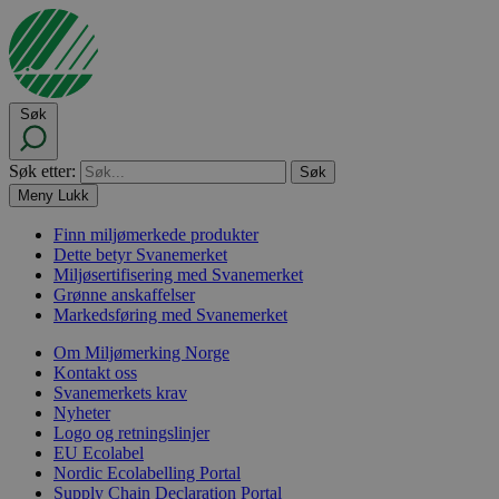
Søk
Søk etter:
Meny
Lukk
Finn miljømerkede produkter
Dette betyr Svanemerket
Miljøsertifisering med Svanemerket
Grønne anskaffelser
Markedsføring med Svanemerket
Om Miljømerking Norge
Kontakt oss
Svanemerkets krav
Nyheter
Logo og retningslinjer
EU Ecolabel
Nordic Ecolabelling Portal
Supply Chain Declaration Portal