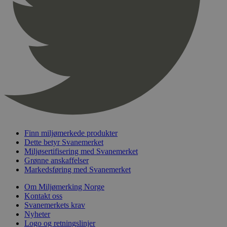
pageviewCount
.svanemerket.no
Sesjon
nelapi-product-archive-filters
svanemerket.no
4 dager 4
timer
nelapi-last-visited-category
svanemerket.no
4 dager 4
timer
wordpress_test_cookie
Sesjon
Automattic
Inc.
svanemerket.no
_hjIncludedInPageviewSample
2 minutter
Hotjar Ltd
svanemerket.no
Finn miljømerkede produkter
Dette betyr Svanemerket
Miljøsertifisering med Svanemerket
Grønne anskaffelser
Markedsføring med Svanemerket
Om Miljømerking Norge
Kontakt oss
Svanemerkets krav
Nyheter
Logo og retningslinjer
Provider
/