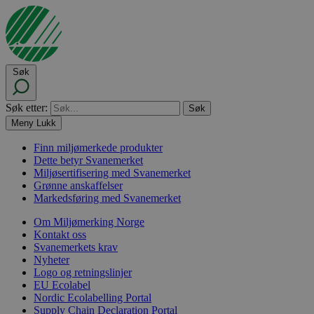
Søk
Søk etter:
Meny
Lukk
Finn miljømerkede produkter
Dette betyr Svanemerket
Miljøsertifisering med Svanemerket
Grønne anskaffelser
Markedsføring med Svanemerket
Om Miljømerking Norge
Kontakt oss
Svanemerkets krav
Nyheter
Logo og retningslinjer
EU Ecolabel
Nordic Ecolabelling Portal
Supply Chain Declaration Portal