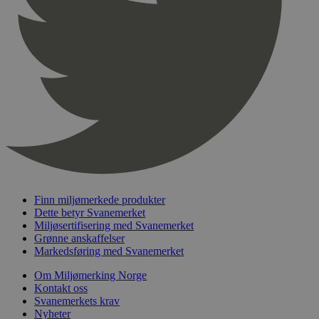
pageviewCount
.svanemerket.no
Sesjon
nelapi-product-archive-filters
svanemerket.no
4 dager 4
timer
nelapi-last-visited-category
svanemerket.no
4 dager 4
timer
wordpress_test_cookie
Sesjon
Automattic
Inc.
svanemerket.no
_hjIncludedInPageviewSample
2 minutter
Hotjar Ltd
svanemerket.no
Finn miljømerkede produkter
Dette betyr Svanemerket
Miljøsertifisering med Svanemerket
Grønne anskaffelser
Markedsføring med Svanemerket
Om Miljømerking Norge
Kontakt oss
Svanemerkets krav
Nyheter