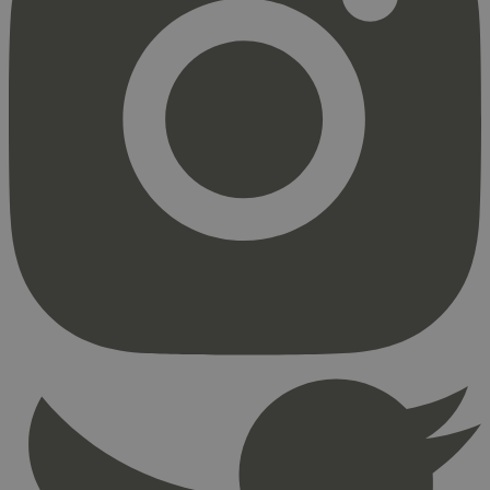
Strengt nødvendig
Statistikk
Markedsføring
Strengt nødvendige informasjonskapsler tillater
kjernefunksjoner på nettstedet, som
brukerinnlogging og kontoadministrasjon.
Nettstedet kan ikke brukes riktig uten strengt
nødvendige informasjonskapsler.
Provider
/
Navn
Utløpsdato
Domene
_hjAbsoluteSessionInProgress
29
Hotjar Ltd
minutter
.svanemerket.no
54
sekunder
_hjFirstSeen
29
Hotjar Ltd
minutter
.svanemerket.no
54
sekunder