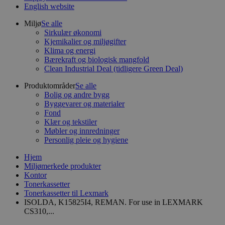
English website
Miljø
Se alle
Sirkulær økonomi
Kjemikalier og miljøgifter
Klima og energi
Bærekraft og biologisk mangfold
Clean Industrial Deal (tidligere Green Deal)
Produktområder
Se alle
Bolig og andre bygg
Byggevarer og materialer
Fond
Klær og tekstiler
Møbler og innredninger
Personlig pleie og hygiene
Hjem
Miljømerkede produkter
Kontor
Tonerkassetter
Tonerkassetter til Lexmark
ISOLDA, K15825I4, REMAN. For use in LEXMARK
CS310,...