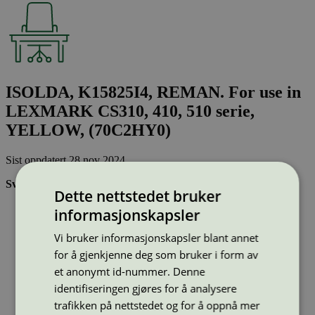
ISOLDA, K15825I4, REMAN. For use in
LEXMARK CS310, 410, 510 serie,
YELLOW, (70C2HY0)
Sist oppdatert
28 nov 2024
Svanemerkede tonerkassetter:
Dette nettstedet bruker
Brukes flere ganger, noe som reduserer forbruket av både
informasjonskapsler
ressurser og energi og som skaper mindre avfall
Har god kvalitet
Vi bruker informasjonskapsler blant annet
Inneholder bare stoffer som er godkjent av Svanemerkets
for å gjenkjenne deg som bruker i form av
strenge kjemikaliekontroll
et anonymt id-nummer. Denne
identifiseringen gjøres for å analysere
Type:
Tonerkassetter til Lexmark
trafikken på nettstedet og for å oppnå mer
Lisensnummer:
3008 0041