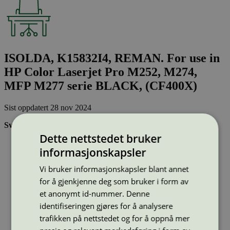
ISOLDA, K15832I4, REMAN. For use in
HP Color Laserjet Pro M252, M274,
MFP M277 serie BLACK, (CF400X)
Sist oppdatert
28 nov 2024
Svanemerkede tonerkassetter:
Dette nettstedet bruker
Brukes flere ganger, noe som reduserer forbruket av både
informasjonskapsler
ressurser og energi og som skaper mindre avfall
Har god kvalitet
Vi bruker informasjonskapsler blant annet
Inneholder bare stoffer som er godkjent av Svanemerkets
strenge kjemikaliekontroll
for å gjenkjenne deg som bruker i form av
et anonymt id-nummer. Denne
identifiseringen gjøres for å analysere
Type:
Tonerkassetter til HP
Lisensnummer:
3008 0041
trafikken på nettstedet og for å oppnå mer
Miljømerke:
Svanemerket