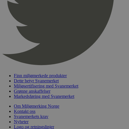
pageviewCount
.svanemerket.no
Sesjon
nelapi-product-archive-filters
svanemerket.no
4 dager 4
timer
nelapi-last-visited-category
svanemerket.no
4 dager 4
timer
wordpress_test_cookie
Sesjon
Automattic
Inc.
svanemerket.no
_hjIncludedInPageviewSample
2 minutter
Hotjar Ltd
svanemerket.no
Finn miljømerkede produkter
Dette betyr Svanemerket
Miljøsertifisering med Svanemerket
Grønne anskaffelser
Markedsføring med Svanemerket
Om Miljømerking Norge
Kontakt oss
Svanemerkets krav
Nyheter
Logo og retningslinjer
Provider
/