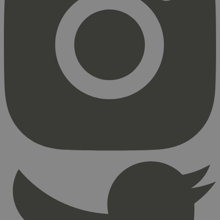
Strengt nødvendig
Statistikk
Markedsføring
Strengt nødvendige informasjonskapsler tillater
kjernefunksjoner på nettstedet, som
brukerinnlogging og kontoadministrasjon.
Nettstedet kan ikke brukes riktig uten strengt
nødvendige informasjonskapsler.
Provider
/
Navn
Utløpsdato
Domene
_hjAbsoluteSessionInProgress
29
Hotjar Ltd
minutter
.svanemerket.no
54
sekunder
_hjFirstSeen
29
Hotjar Ltd
minutter
.svanemerket.no
54
sekunder