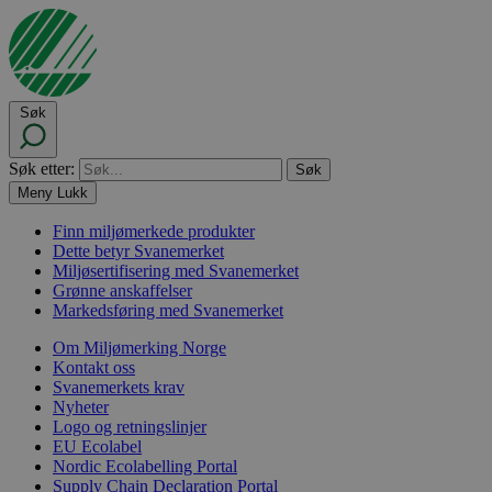
Søk
Søk etter:
Meny
Lukk
Finn miljømerkede produkter
Dette betyr Svanemerket
Miljøsertifisering med Svanemerket
Grønne anskaffelser
Markedsføring med Svanemerket
Om Miljømerking Norge
Kontakt oss
Svanemerkets krav
Nyheter
Logo og retningslinjer
EU Ecolabel
Nordic Ecolabelling Portal
Supply Chain Declaration Portal